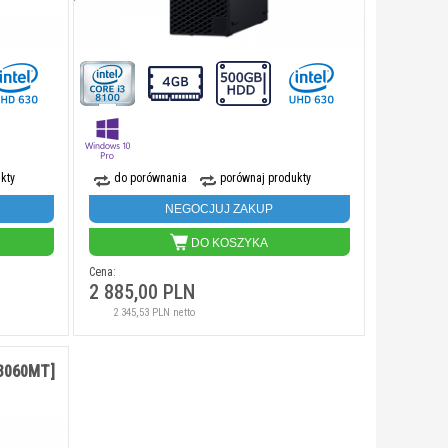
kty
do porównania
porównaj produkty
NEGOCJUJ ZAKUP
DO KOSZYKA
Cena:
2 885,00 PLN
2 345,53 PLN netto
O3060MT]