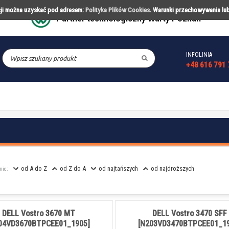
acji można uzyskać pod adresem:
Polityka Plików Cookies
. Warunki przechowywania lu
Partner technologiczny Warty Poznań
INFOLINIA
CESORIA
PARTNERSTWA
REALIZACJ
+48 616 791 
od A do Z
od Z do A
od najtańszych
od najdroższych
nie:
DELL Vostro 3670 MT
DELL Vostro 3470 SFF
04VD3670BTPCEE01_1905]
[N203VD3470BTPCEE01_19