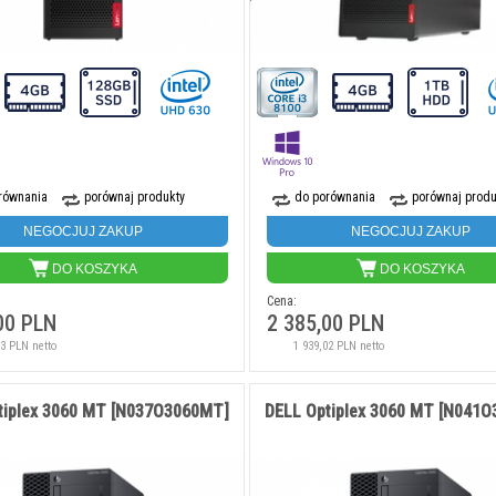
równania
porównaj produkty
do porównania
porównaj produ
NEGOCJUJ ZAKUP
NEGOCJUJ ZAKUP
DO KOSZYKA
DO KOSZYKA
Cena:
00 PLN
2 385,00 PLN
63 PLN netto
1 939,02 PLN netto
tiplex 3060 MT [N037O3060MT]
DELL Optiplex 3060 MT [N041