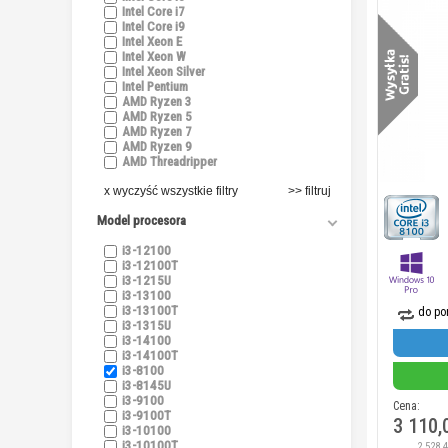
Intel Core i7
Intel Core i9
Intel Xeon E
Intel Xeon W
Intel Xeon Silver
Intel Pentium
AMD Ryzen 3
AMD Ryzen 5
AMD Ryzen 7
AMD Ryzen 9
AMD Threadripper
x wyczyść wszystkie filtry
Model procesora
i3-12100
i3-12100T
i3-1215U
i3-13100
i3-13100T
do po
i3-1315U
i3-14100
i3-14100T
i3-8100
i3-8145U
i3-9100
Cena:
i3-9100T
3 110,
i3-10100
i3-10100T
2 528,