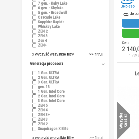
7 gen. - Kaby Lake
6 gen. - Skylake
5 gen. - Broadwell
do po
Cascade Lake
Sapphire Rapids
Whiskey Lake
ZEN 2
ZEN 3
Zen 4
Cena:
ZEN+
2 140,
x wyczyść wszystkie filtry
1 739,
Generacja procesora
1 Gen. ULTRA
L
2 Gen. ULTRA
3 Gen. ULTRA
gen. 13
1 Gen. Intel Core
2 Gen. Intel Core
3 Gen. Intel Core
ZEN 5
ZEN 4
ZEN 3+
ZEN 3
ZEN 2
Snapdragon X Elite
x wyczyść wszystkie filtry