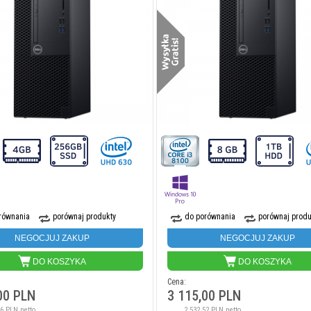
równania
porównaj produkty
do porównania
porównaj produ
NEGOCJUJ ZAKUP
NEGOCJUJ ZAKUP
DO KOSZYKA
DO KOSZYKA
Cena:
00 PLN
3 115,00 PLN
46 PLN netto
2 532,52 PLN netto