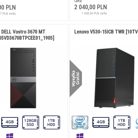
Cena:
2 040,00 PLN
00 PLN
1 658,54 PLN netto
87 PLN netto
DELL Vostro 3670 MT
Lenovo V530-15ICB TWR [10TV
05VD3670BTPCEE01_1905]