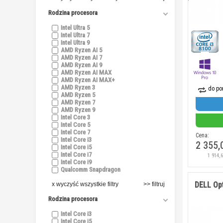
Rodzina procesora
Intel Ultra 5
Intel Ultra 7
Intel Ultra 9
AMD Ryzen AI 5
AMD Ryzen AI 7
AMD Ryzen AI 9
AMD Ryzen AI MAX
AMD Ryzen AI MAX+
AMD Ryzen 3
do po
AMD Ryzen 5
AMD Ryzen 7
AMD Ryzen 9
Intel Core 3
Intel Core 5
Intel Core 7
Cena:
Intel Core i3
2 355,
Intel Core i5
Intel Core i7
1 914,
Intel Core i9
Qualcomm Snapdragon
DELL Op
x wyczyść wszystkie filtry
Rodzina procesora
Intel Core i3
Intel Core i5