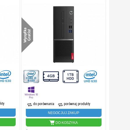
kty
do porównania
porównaj produkty
NEGOCJUJ ZAKUP
DO KOSZYKA