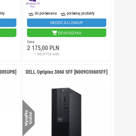
kty
do porównania
porównaj produkty
NEGOCJUJ ZAKUP
DO KOSZYKA
Cena:
2 175,00 PLN
1 768,29 PLN netto
V005UPB]
DELL Optiplex 3060 SFF [N009O3060SFF]