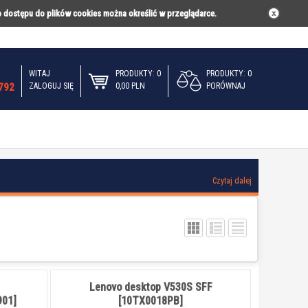
b dostępu do plików cookies można określić w przeglądarce.
WITAJ
PRODUKTY: 0
PRODUKTY: 0
E
PORADNIKI
KONTAKT
792
ZALOGUJ SIĘ
0,00 PLN
PORÓWNAJ
Czytaj dalej
Lenovo desktop V530S SFF
01]
[10TX0018PB]