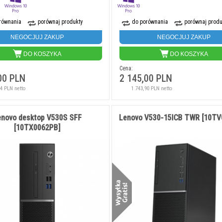
równania
porównaj produkty
do porównania
porównaj produ
NEGOCJUJ ZAKUP
NEGOCJUJ ZAKUP
DO KOSZYKA
DO KOSZYKA
Cena:
00 PLN
2 145,00 PLN
84 PLN netto
1 743,90 PLN netto
enovo desktop V530S SFF
Lenovo V530-15ICB TWR [10T
[10TX0062PB]