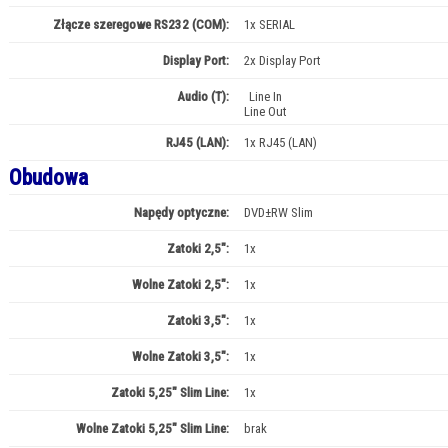
Złącze szeregowe RS232 (COM):
1x SERIAL
Display Port:
2x Display Port
Audio (T):
Line In
Line Out
RJ45 (LAN):
1x RJ45 (LAN)
Obudowa
Napędy optyczne:
DVD±RW Slim
Zatoki 2,5":
1x
Wolne Zatoki 2,5":
1x
Zatoki 3,5":
1x
Wolne Zatoki 3,5":
1x
Zatoki 5,25" Slim Line:
1x
Wolne Zatoki 5,25" Slim Line:
brak