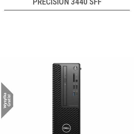
PRECISION 3440 SFF
DELL Precision 3440 SFF
[N007P3440SFFBTPCEE1]