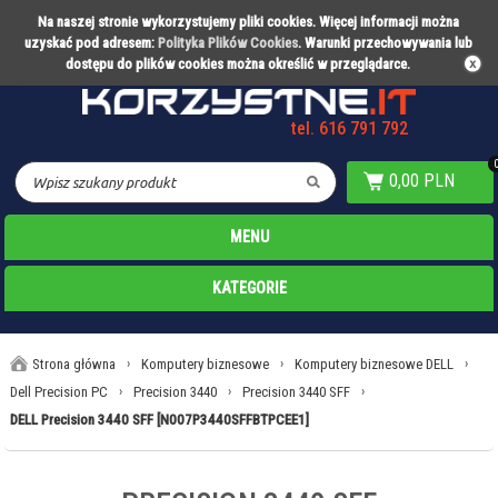
Na naszej stronie wykorzystujemy pliki cookies. Więcej informacji można
Partner technologiczny Warty Poznań
uzyskać pod adresem:
Polityka Plików Cookies
. Warunki przechowywania lub
dostępu do plików cookies można określić w przeglądarce.
tel. 616 791 792
0,00 PLN
MENU
KATEGORIE
Strona główna
›
Komputery biznesowe
›
Komputery biznesowe DELL
›
Dell Precision PC
›
Precision 3440
›
Precision 3440 SFF
›
DELL Precision 3440 SFF [N007P3440SFFBTPCEE1]