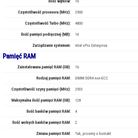
Ilość wątków:
16
Częstotliwość procesora (MHz):
2900
Częstotliwość Turbo (MHz):
4800
Ilość pamięci podręcznej (MB):
16
Zarządzanie systemem:
Intel vPro Enterprise
Pamięć RAM
Zainstalowana pamięć RAM (GB):
16
Rodzaj pamięci RAM:
DIMM DDR4 non-ECC
Częstotliwość szyny pamięci (MHz):
2933
Maksymalna ilość pamięci RAM (GB):
128
Ilość banków pamięci RAM:
4
Ilość wolnych banków pamięci RAM:
2
Zmiana pamięci RAM:
Tak, prosimy o kontakt