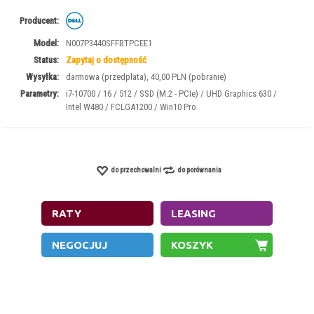
Producent:
Model:
N007P3440SFFBTPCEE1
Status:
Zapytaj o dostępność
Wysyłka:
darmowa (przedpłata), 40,00 PLN (pobranie)
Parametry:
i7-10700 / 16 / 512 / SSD (M.2 - PCIe) / UHD Graphics 630 /
Intel W480 / FCLGA1200 / Win10 Pro
do przechowalni
do porównania