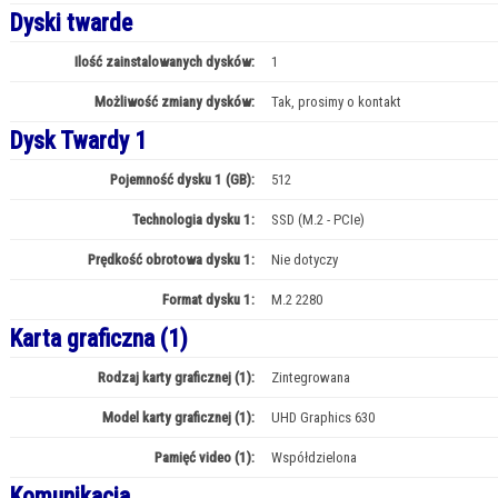
Dyski twarde
Ilość zainstalowanych dysków:
1
Możliwość zmiany dysków:
Tak, prosimy o kontakt
Dysk Twardy 1
Pojemność dysku 1 (GB):
512
Technologia dysku 1:
SSD (M.2 - PCIe)
Prędkość obrotowa dysku 1:
Nie dotyczy
Format dysku 1:
M.2 2280
Karta graficzna (1)
Rodzaj karty graficznej (1):
Zintegrowana
Model karty graficznej (1):
UHD Graphics 630
Pamięć video (1):
Współdzielona
Komunikacja