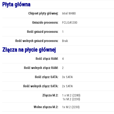
Płyta główna
Chipset płyty głównej:
Intel W480
Gniazdo procesora:
FCLGA1200
Ilość gniazd procesora:
1
Ilość wolnych gniazd procesora:
Brak
Złącza na płycie głównej
Ilość złącz RAM:
4
Ilość wolnych złącz RAM:
2
Ilość złącz SATA:
3x SATA
Ilość wolnych złącz SATA:
2x SATA
Złącza M.2:
1 x M.2 (2280)
1x M.2 (2230)
Wolne złącza M.2:
1x M.2 (2230)