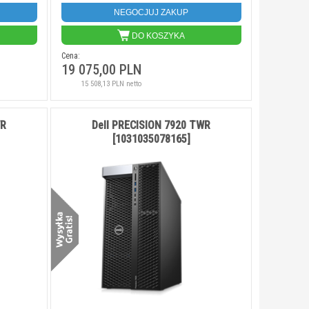
NEGOCJUJ ZAKUP
DO KOSZYKA
Cena:
19 075,00 PLN
15 508,13 PLN netto
WR
Dell PRECISION 7920 TWR
[1031035078165]