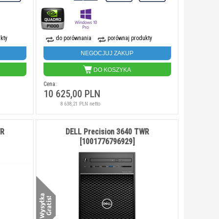
kty
do porównania
porównaj produkty
NEGOCJUJ ZAKUP
DO KOSZYKA
Cena:
10 625,00 PLN
8 638,21 PLN netto
WR
DELL Precision 3640 TWR
[1001776796929]