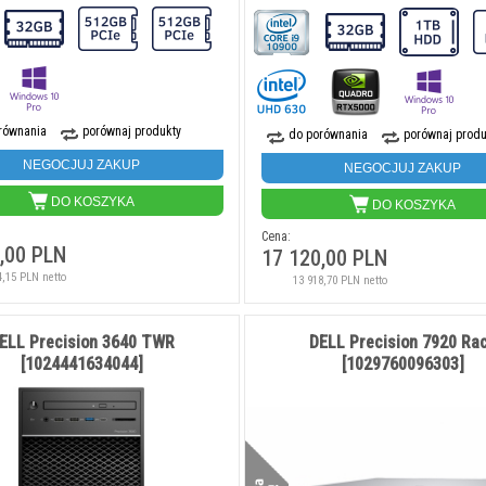
równania
porównaj produkty
do porównania
porównaj produ
NEGOCJUJ ZAKUP
NEGOCJUJ ZAKUP
DO KOSZYKA
DO KOSZYKA
Cena:
,00 PLN
17 120,00 PLN
4,15 PLN netto
13 918,70 PLN netto
ELL Precision 3640 TWR
DELL Precision 7920 Ra
[1024441634044]
[1029760096303]