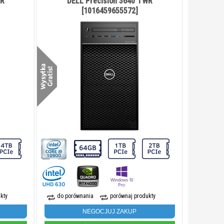
WR
DELL Precision 3640 TWR
[1016459655572]
kty
do porównania
porównaj produkty
NEGOCJUJ ZAKUP