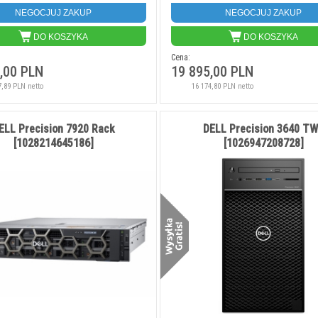
NEGOCJUJ ZAKUP
NEGOCJUJ ZAKUP
DO KOSZYKA
DO KOSZYKA
Cena:
,00 PLN
19 895,00 PLN
7,89 PLN netto
16 174,80 PLN netto
ELL Precision 7920 Rack
DELL Precision 3640 T
[1028214645186]
[1026947208728]