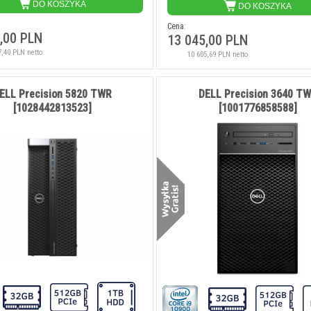
DO KOSZYKA
DO KOSZYKA
Cena:
,00 PLN
13 045,00 PLN
7,40 PLN netto
10 605,69 PLN netto
ELL Precision 5820 TWR
DELL Precision 3640 T
tów HP USB-C
Replikator portów HP USB-C
HP Thunderbolt U
[1028442813523]
[1001776858588]
AA]
[50H55UT]
[AW5M5
 PLN
460,00 PLN
1 900,0
 netto
373,98 PLN netto
1 544,72 PLN