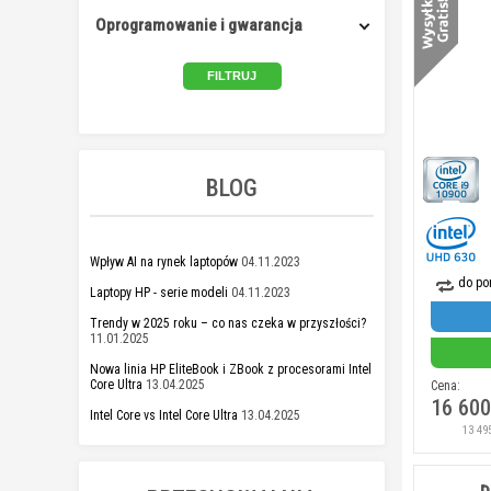
Oprogramowanie i gwarancja
BLOG
Wpływ AI na rynek laptopów
04.11.2023
do po
Laptopy HP - serie modeli
04.11.2023
Trendy w 2025 roku – co nas czeka w przyszłości?
11.01.2025
Nowa linia HP EliteBook i ZBook z procesorami Intel
Core Ultra
13.04.2025
Cena:
16 600
Intel Core vs Intel Core Ultra
13.04.2025
13 49