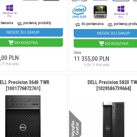
równania
porównaj produkty
do porównania
porównaj produ
NEGOCJUJ ZAKUP
NEGOCJUJ ZAKUP
DO KOSZYKA
DO KOSZYKA
Cena:
,00 PLN
11 355,00 PLN
5,77 PLN netto
9 231,71 PLN netto
ELL Precision 3640 TWR
DELL Precision 5820 T
[1001776872761]
[1029586739664]