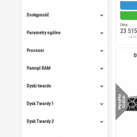
Dostępność
Cena:
23 515
Parametry ogólne
19 11
Procesor
D
Pamięć RAM
Dyski twarde
Dysk Twardy 1
Dysk Twardy 2