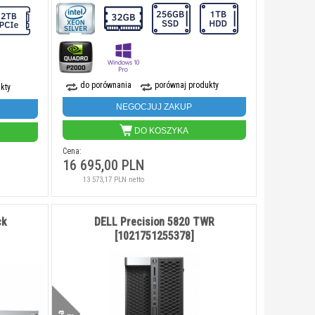
do porównania
porównaj produkty
kty
NEGOCJUJ ZAKUP
DO KOSZYKA
Cena:
16 695,00 PLN
13 573,17 PLN netto
ck
DELL Precision 5820 TWR
[1021751255378]