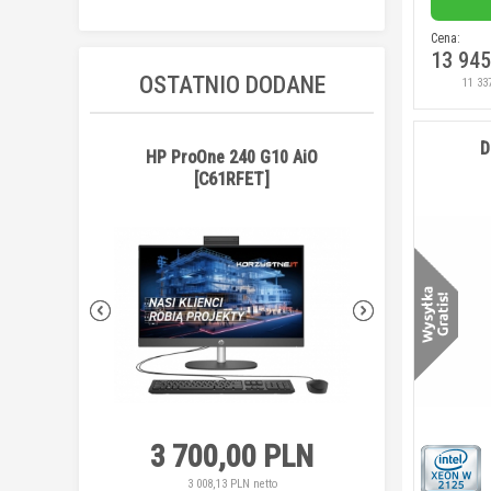
Cena:
13 945
OSTATNIO DODANE
11 33
D
HP ProOne 240 G10 AiO
Replikator por
[C61RFET]
[50H98
3 700,00 PLN
460,00
3 008,13 PLN netto
373,98 PLN