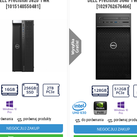
ELL Precision 5820 TWR
DELL Precision 3640 T
[1015140550481]
[1029762676466]
równania
porównaj produkty
do porównania
porównaj produ
NEGOCJUJ ZAKUP
NEGOCJUJ ZAKUP