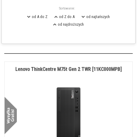
Sortowanie:
od A do Z
od Z do A
od najtańszych
od najdroższych
Lenovo ThinkCentre M75t Gen 2 TWR [11KC000MPB]