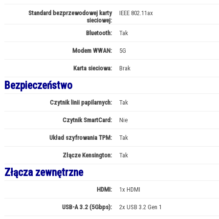
Standard bezprzewodowej karty
IEEE 802.11ax
sieciowej:
Bluetooth:
Tak
Modem WWAN:
5G
Karta sieciowa:
Brak
Bezpieczeństwo
Czytnik linii papilarnych:
Tak
Czytnik SmartCard:
Nie
Układ szyfrowania TPM:
Tak
Złącze Kensington:
Tak
Złącza zewnętrzne
HDMI:
1x HDMI
USB-A 3.2 (5Gbps):
2x USB 3.2 Gen 1