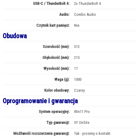
USB-C / ThunderBolt 4:
2x ThunderBolt 4
Audio:
Combo Audio
Czytnik kart pamięci:
Nie
Obudowa
Szerokość (mm):
313
Głębokość (mm):
215
Wysokość (mm):
17
Waga (g):
1000
Kolor obudowy:
Czarny
Oprogramowanie i gwarancja
System operacyjny:
Win11 Pro
Typ gwarancji:
3Y OnSite
Możliwość rozszerzenia gwarancji:
Tak - prosimy o kontakt