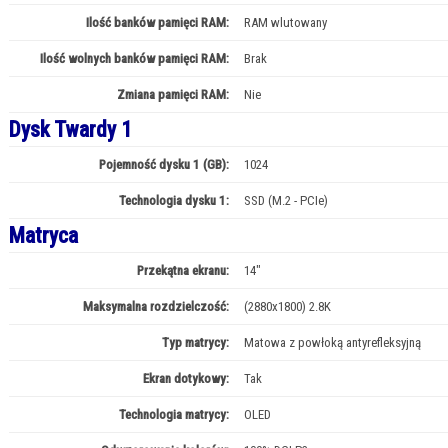
Ilość banków pamięci RAM:
RAM wlutowany
Ilość wolnych banków pamięci RAM:
Brak
Zmiana pamięci RAM:
Nie
Dysk Twardy 1
Pojemność dysku 1 (GB):
1024
Technologia dysku 1:
SSD (M.2 - PCIe)
Matryca
Przekątna ekranu:
14"
Maksymalna rozdzielczość:
(2880x1800) 2.8K
Typ matrycy:
Matowa z powłoką antyrefleksyjną
Ekran dotykowy:
Tak
Technologia matrycy:
OLED