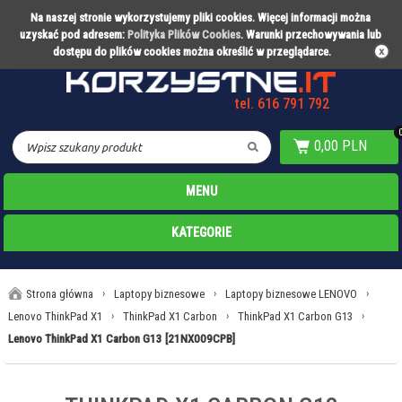
Na naszej stronie wykorzystujemy pliki cookies. Więcej informacji można
Partner technologiczny Warty Poznań
uzyskać pod adresem:
Polityka Plików Cookies
. Warunki przechowywania lub
dostępu do plików cookies można określić w przeglądarce.
tel. 616 791 792
0,00 PLN
MENU
KATEGORIE
Strona główna
›
Laptopy biznesowe
›
Laptopy biznesowe LENOVO
›
Lenovo ThinkPad X1
›
ThinkPad X1 Carbon
›
ThinkPad X1 Carbon G13
›
Lenovo ThinkPad X1 Carbon G13 [21NX009CPB]