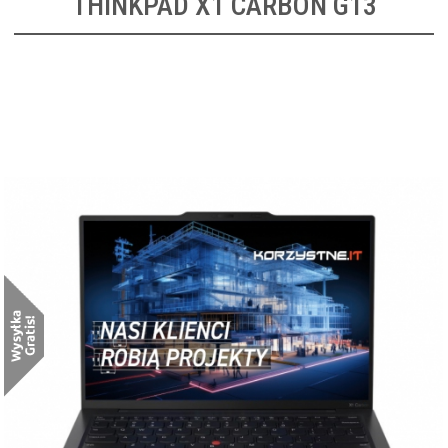
THINKPAD X1 CARBON G13
Lenovo ThinkPad X1 Carbon G13
[21NX009CPB]