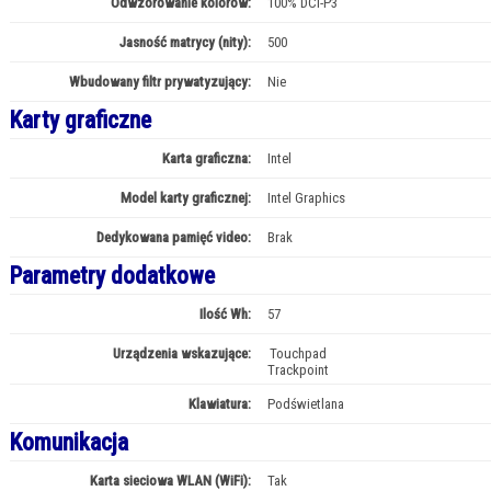
Odwzorowanie kolorów:
100% DCI-P3
Jasność matrycy (nity):
500
Wbudowany filtr prywatyzujący:
Nie
Karty graficzne
Karta graficzna:
Intel
Model karty graficznej:
Intel Graphics
Dedykowana pamięć video:
Brak
Parametry dodatkowe
Ilość Wh:
57
Urządzenia wskazujące:
Touchpad
Trackpoint
Klawiatura:
Podświetlana
Komunikacja
Karta sieciowa WLAN (WiFi):
Tak