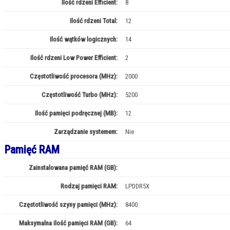
Ilość rdzeni Efficient:
8
Ilość rdzeni Total:
12
Ilość wątków logicznych:
14
Ilość rdzeni Low Power Efficient:
2
Częstotliwość procesora (MHz):
2000
Częstotliwość Turbo (MHz):
5200
Ilość pamięci podręcznej (MB):
12
Zarządzanie systemem:
Nie
Pamięć RAM
Zainstalowana pamięć RAM (GB):
32
Rodzaj pamięci RAM:
LPDDR5X
Częstotliwość szyny pamięci (MHz):
8400
Maksymalna ilość pamięci RAM (GB):
64