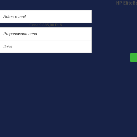
HP EliteB
Cena:
9 885,00 PLN