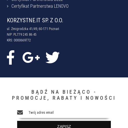
Certyfikat Partnerstwa LENOVO
KORZYSTNE.IT SP. Z O.O.
ul. Żmigrodzka 41/49, 60-171 Poznań
NIP: PL779 245 86 45
KRS: 0000669772
BĄDŹ NA BIEŻĄCO -
PROMOCJE, RABATY I NOWOŚCI