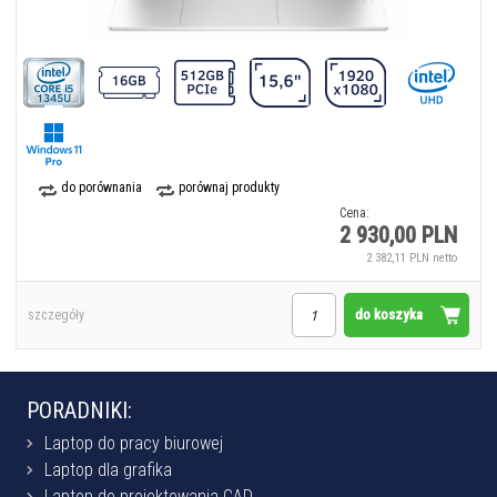
do porównania
porównaj produkty
Cena:
2 930,00 PLN
2 382,11 PLN netto
do koszyka
szczegóły
PORADNIKI:
Laptop do pracy biurowej
Laptop dla grafika
Laptop do projektowania CAD