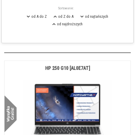
Sortowanie:
od A do Z
od Z do A
od najtańszych
od najdroższych
HP 250 G10 [AL0E7AT]