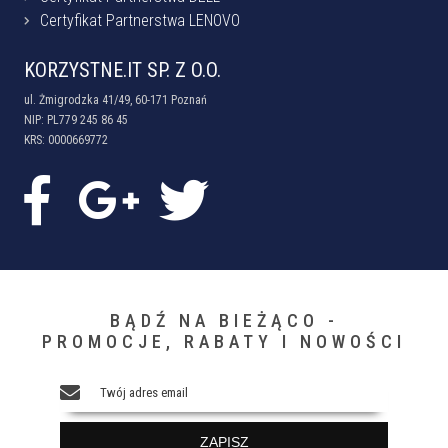
Certyfikat Partnerstwa LENOVO
KORZYSTNE.IT SP. Z O.O.
ul. Żmigrodzka 41/49, 60-171 Poznań
NIP: PL779 245 86 45
KRS: 0000669772
BĄDŹ NA BIEŻĄCO -
PROMOCJE, RABATY I NOWOŚCI