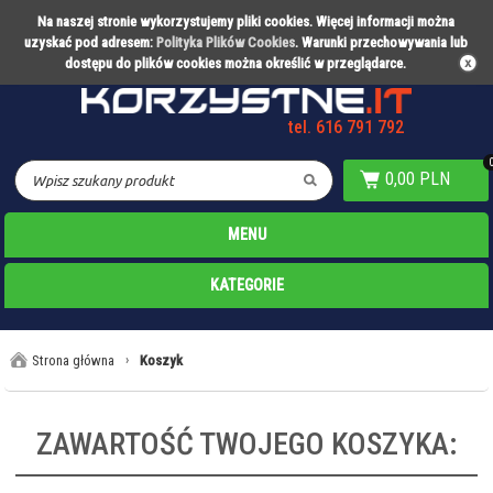
Na naszej stronie wykorzystujemy pliki cookies. Więcej informacji można
Partner technologiczny Warty Poznań
uzyskać pod adresem:
Polityka Plików Cookies
. Warunki przechowywania lub
dostępu do plików cookies można określić w przeglądarce.
tel. 616 791 792
0,00 PLN
MENU
KATEGORIE
Strona główna
›
Koszyk
ZAWARTOŚĆ TWOJEGO KOSZYKA: