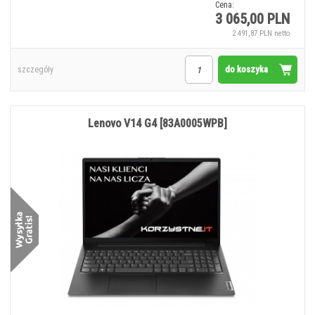
Cena:
3 065,00 PLN
2 491,87 PLN netto
do koszyka
szczegóły
Lenovo V14 G4 [83A0005WPB]