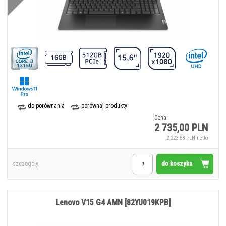
m.in. wykonane z włókna węglowego X1 Carbon; klasyczne laptopy biznesowe
rodzin Lenovo ThinkPad T oraz Lenovo ThinkPad L posiadają zabezpieczenia
niezbędne do pracy w środowisku korporacyjnym; a także podstawowe modele
z serii ThinkPad E oraz Essential, w których istotnym argumentem jest kompromis
pomiędzy jakością Lenovo ThinkPad a konkurencyjną ceną.
Jako autoryzowany partner Lenovo mamy możliwość zamawiania indywidualnych
konfiguracji sprzętowych. Jeżeli laptop biznesowy Lenovo, którego Państwo
szukacie nie znajduje się na naszej stronie, zapraszamy do kontaktu
telefonicznego lub mailowego w celu przygotowania indywidualnej konfiguracji.
do porównania
porównaj produkty
Cena:
2 735,00 PLN
2 223,58 PLN netto
do koszyka
szczegóły
Lenovo V15 G4 AMN [82YU019KPB]