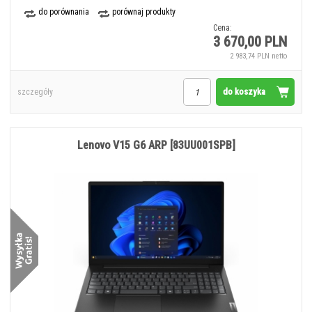
do porównania
porównaj produkty
Cena:
3 670,00 PLN
2 983,74 PLN netto
do koszyka
szczegóły
Lenovo V15 G6 ARP [83UU001SPB]