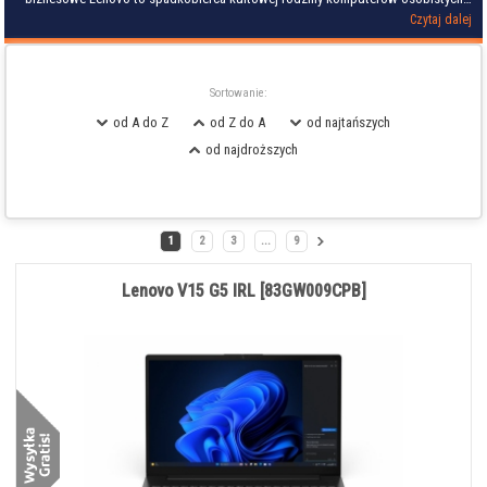
IBM - ThinkPad. Czy Chińskiemu producentowi udało się podtrzymać renomę
Czytaj dalej
niezawodnych, solidnych i prestiżowych maszyn ThinkPad?
Pierwszy ThinkPad został zaprezentowany w kwietniu 1992 roku – nosił nazwę
„IBM 2521 ThinkPad”. Od początku istnienia marki laptopy te były przeznaczone
do pracy w wymagających warunkach. Ciekawostką jest, że IBM o współpracę
przy testach nowego ThinkPada poprosił archeologów prowadzących badania w
Sortowanie:
starożytnym egipskim mieście Leontopolis. Laptop oczywiście zniósł trudy
letnich egipskich wykopalisk. Pozwoliło to laptopom ThinkPad zebrać ponad 300
od A do Z
od Z do A
od najtańszych
prestiżowych nagród za wygląd i jakość wykonania.
od najdroższych
O ThinkPadzie można było wówczas śmiało powiedzieć, że to kosmiczny laptop.
W latach 90 laptopy ThinkPad 755C wykorzystywano w wahadłowcach
kosmicznych jako komputery wspierające. Do 2003 roku laptopy ThinkPad były
jedynymi laptopami certyfikowanymi do użytku na Międzynarodowej Stacji
Kosmicznej. W ThinkPadach stosowano wiele innowacyjnych technologii – jak
kultowy manipulator TrackPoint, podświetlenie klawiatury ThinkLight, Active
Protection System chroniący dysk przed uszkodzeniem, specjalną obudowę
1
2
3
...
9
chroniącą przed zalaniem poprzez odprowadzanie cieczy na spód laptopa oraz
wiele innych.
Laptopy biznesowe Lenovo ThinkPad wyróżnia kultowy design, który chociaż
Lenovo V15 G5 IRL [83GW009CPB]
ewoluuje, wciąż nawiązuje do legendarnego protoplasty stworzonego przez
Richarda Sappera. Laptopy biznesowe Lenovo ThinkPad są projektowane aby
sprostać wojskowym testom MIL-STD, potwierdzających ich niezawodność i
zdolność do pracy w najtrudniejszych warunkach. Lenovo nie konkuruje o miano
najtańszego producenta laptopów biznesowych na rynku. Postanowiło utrzymać
dobre imię ThinkPada i skupić się na klientach, którzy wymagają wysokiej
jakości.
Zapraszamy do zapoznania się z ofertą laptopów biznesowych Lenovo ThinkPad
prezentowaną przez Korzystne.IT. W naszej ofercie znajdziecie Państwo mobilne
stacje robocze Lenovo ThinkPad P – wyposażone w wydajne procesory,
profesjonalne karty graficzne nVidia Quadro, oraz dobrej jakości matryce
zapewniające wysokie odwzorowanie palet barw; kompaktowe ultrabooki
Lenovo ThinkPad X – stawiające na minimalizację rozmiarów i wagi, zawierają