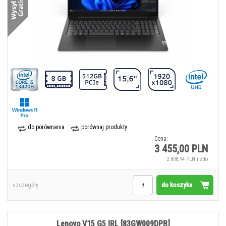
do porównania
porównaj produkty
Cena:
3 455,00 PLN
2 808,94 PLN netto
do koszyka
szczegóły
Lenovo V15 G5 IRL [83GW009DPB]