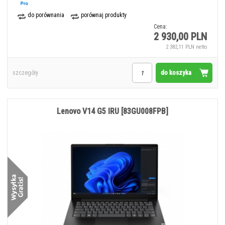
do porównania
porównaj produkty
Cena:
2 930,00 PLN
2 382,11 PLN netto
do koszyka
szczegóły
Lenovo V14 G5 IRU [83GU008FPB]