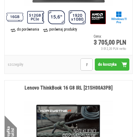
do porównania
porównaj produkty
Cena:
3 705,00 PLN
3 012,20 PLN netto
do koszyka
szczegóły
Lenovo ThinkBook 16 G8 IRL [21SH00A3PB]