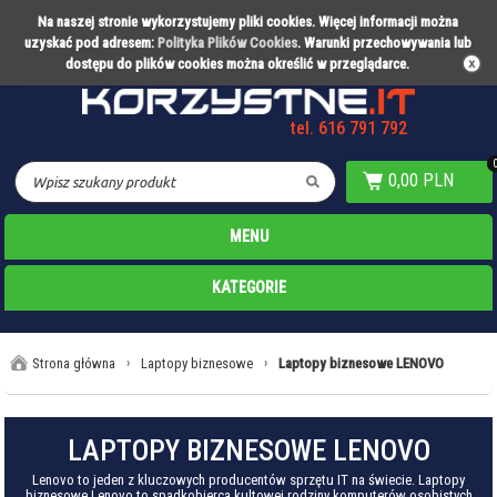
Na naszej stronie wykorzystujemy pliki cookies. Więcej informacji można
Partner technologiczny Warty Poznań
uzyskać pod adresem:
Polityka Plików Cookies
. Warunki przechowywania lub
dostępu do plików cookies można określić w przeglądarce.
tel. 616 791 792
0,00 PLN
MENU
KATEGORIE
Strona główna
›
Laptopy biznesowe
›
Laptopy biznesowe LENOVO
LAPTOPY BIZNESOWE LENOVO
Lenovo to jeden z kluczowych producentów sprzętu IT na świecie. Laptopy
biznesowe Lenovo to spadkobierca kultowej rodziny komputerów osobistych