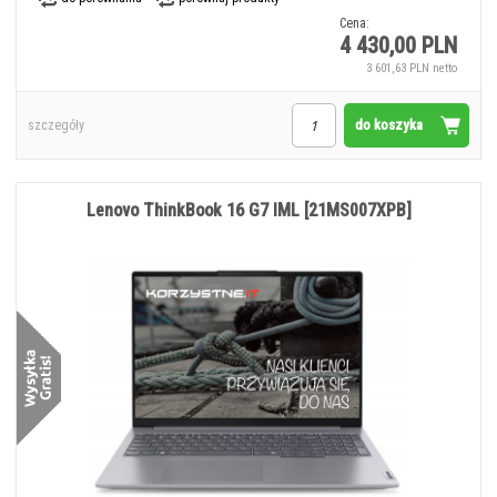
Cena:
4 430,00 PLN
3 601,63 PLN netto
do koszyka
szczegóły
Lenovo ThinkBook 16 G7 IML [21MS007XPB]