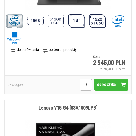
do porównania
porównaj produkty
Cena:
2 945,00 PLN
2 394,31 PLN netto
do koszyka
szczegóły
Lenovo V15 G4 [83A1009LPB]