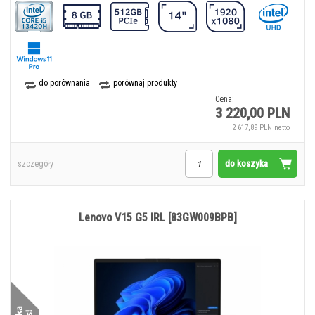
do porównania
porównaj produkty
Cena:
3 220,00 PLN
2 617,89 PLN netto
do koszyka
szczegóły
Lenovo V15 G5 IRL [83GW009BPB]