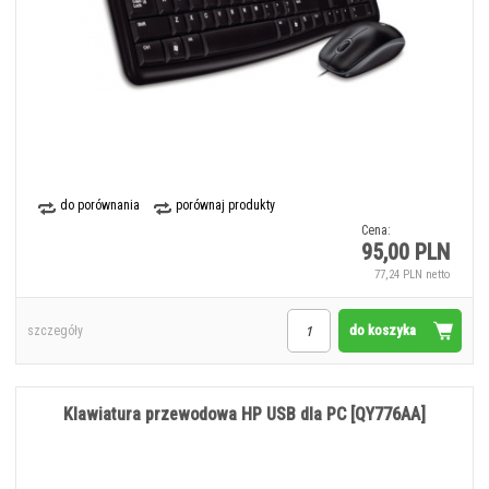
do porównania
porównaj produkty
Cena:
95,00 PLN
77,24 PLN netto
do koszyka
szczegóły
Klawiatura przewodowa HP USB dla PC [QY776AA]