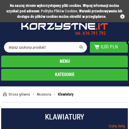
Na naszej stronie wykorzystujemy pliki cookies. Więcej informacji można
Partner technologiczny Warty Poznań
uzyskać pod adresem:
Polityka Plików Cookies
. Warunki przechowywania lub
dostępu do plików cookies można określić w przeglądarce.
tel. 616 791 792
0,00 PLN
MENU
KATEGORIE
Strona główna
›
Akcesoria
›
Klawiatury
KLAWIATURY
Czytaj dalej