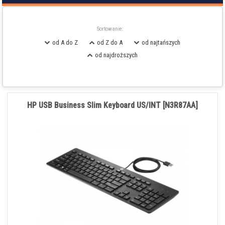
Sortowanie:
od A do Z
od Z do A
od najtańszych
od najdroższych
HP USB Business Slim Keyboard US/INT [N3R87AA]