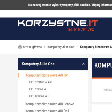
Na naszej stronie wykorzystujemy pliki cookies. Więcej inform
tel. 616 791 792
LAPTOPY
DESKTOPY
AK
Strona główna
›
Komputery All in One
›
Komputery biznesowe A
KOMPU
Komputery All in One
Komputery biznesowe AiO HP
HP ProStudio AiO
HP ProOne AiO
Sortowa
HP EliteOne AiO
Komputery biznesowe AiO Lenovo
Komputery biznesowe AiO Dell