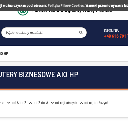
acji można uzyskać pod adresem:
Polityka Plików Cookies
. Warunki przechowywania lu
Partner technologiczny Warty Poznań
INFOLINIA
CESORIA
PARTNERSTWA
REALIZACJ
+48 616 791 
iO HP
TERY BIZNESOWE AIO HP
od A do Z
od Z do A
od najtańszych
od najdroższych
nie: