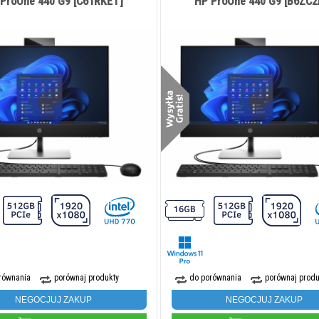
ProOne 440 G9 [C61RKET]
HP ProOne 440 G9 [B6ZC2
 4 AiO G1i
HP ProStudio 4 AiO G1i
HP ProStudio 
ET]
[BY7D5ET]
[C9TQ8
równania
porównaj produkty
do porównania
porównaj produ
NEGOCJUJ ZAKUP
NEGOCJUJ ZAKUP
0 PLN
5 495,00 PLN
5 050,0