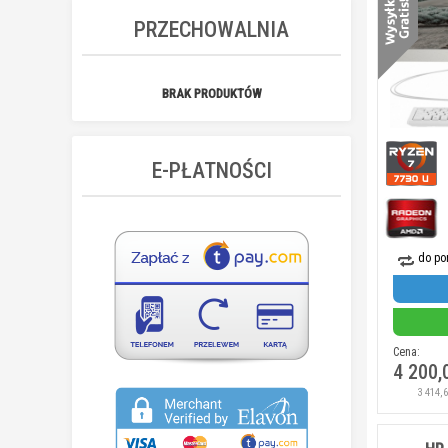
PRZECHOWALNIA
BRAK PRODUKTÓW
E-PŁATNOŚCI
do po
Cena:
4 200,
3 414,