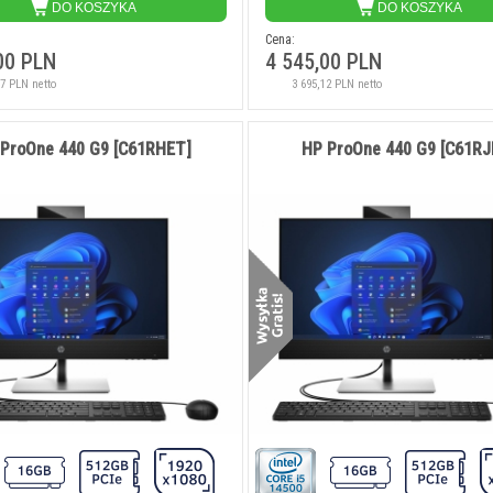
DO KOSZYKA
DO KOSZYKA
N netto
4 467,48 PLN netto
4 105,69 PLN
Cena:
00 PLN
4 545,00 PLN
87 PLN netto
3 695,12 PLN netto
ProOne 440 G9 [C61RHET]
HP ProOne 440 G9 [C61RJ