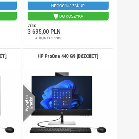
NEGOCJUJ ZAKUP
DO KOSZYKA
Cena:
3 695,00 PLN
3 004,07 PLN netto
ET]
HP ProOne 440 G9 [B6ZC0ET]