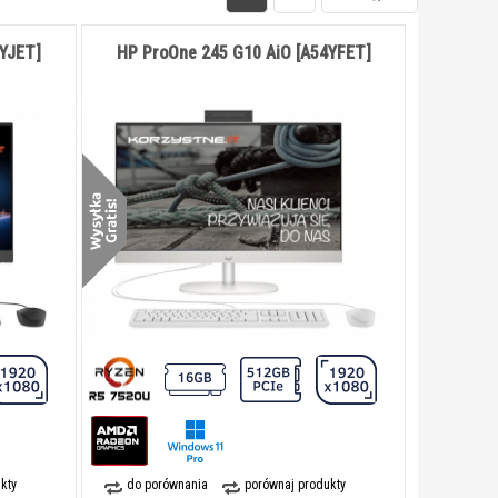
4YJET]
HP ProOne 245 G10 AiO [A54YFET]
kty
do porównania
porównaj produkty