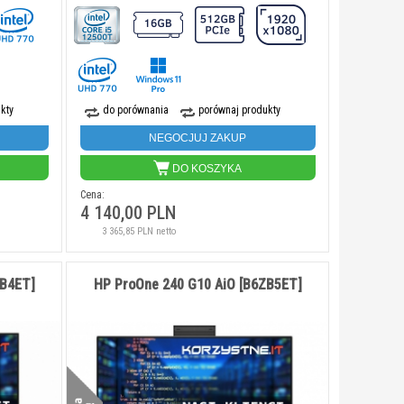
kty
do porównania
porównaj produkty
NEGOCJUJ ZAKUP
DO KOSZYKA
Cena:
4 140,00 PLN
3 365,85 PLN netto
ZB4ET]
HP ProOne 240 G10 AiO [B6ZB5ET]