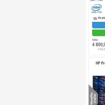
do po
Cena:
4 800,
3 902,
HP Pr