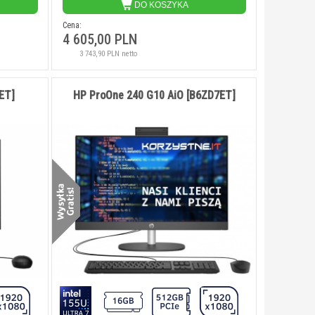
DO KOSZYKA
 netto
4 394,31 PLN netto
8 804,88 PLN
Cena:
4 605,00 PLN
3 743,90 PLN netto
ET]
HP ProOne 240 G10 AiO [B6ZD7ET]