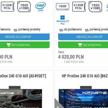
równania
porównaj produkty
do porównania
porównaj produ
NEGOCJUJ ZAKUP
NEGOCJUJ ZAKUP
DO KOSZYKA
DO KOSZYKA
Cena:
00 PLN
4 020,00 PLN
13 PLN netto
3 268,29 PLN netto
oOne 245 G10 AiO [A54YGET]
HP ProOne 240 G10 AiO [B6