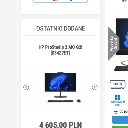
HP 
OSTATNIO DODANE
HP ProStudio 2 AiO G2i
HP ProStudio
[D34Z7ET]
[BY7D4
do po
4 605,00 PLN
6 470,0