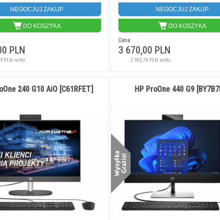
NEGOCJUJ ZAKUP
NEGOCJUJ ZAKUP
DO KOSZYKA
DO KOSZYKA
Cena:
00 PLN
3 670,00 PLN
89 PLN netto
2 983,74 PLN netto
oOne 240 G10 AiO [C61RFET]
HP ProOne 440 G9 [BY7B7