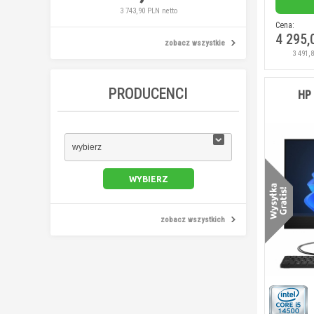
3 743,90 PLN netto
5 260,16 PL
Cena:
4 295,
zobacz wszystkie
3 491,
PRODUCENCI
HP 
wybierz
zobacz wszystkich