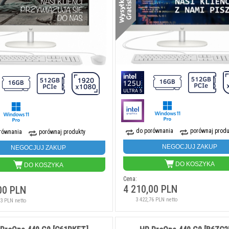
do porównania
porównaj produ
równania
porównaj produkty
NEGOCJUJ ZAKUP
NEGOCJUJ ZAKUP
DO KOSZYKA
DO KOSZYKA
Cena:
4 210,00 PLN
00 PLN
3 422,76 PLN netto
63 PLN netto