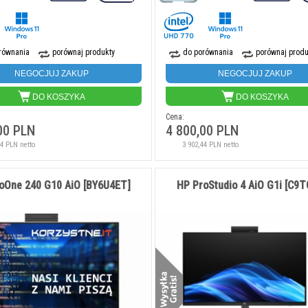
równania
porównaj produkty
do porównania
porównaj produ
NEGOCJUJ ZAKUP
NEGOCJUJ ZAKUP
DO KOSZYKA
DO KOSZYKA
Cena:
00 PLN
4 800,00 PLN
44 PLN netto
3 902,44 PLN netto
oOne 240 G10 AiO [BY6U4ET]
HP ProStudio 4 AiO G1i [C9