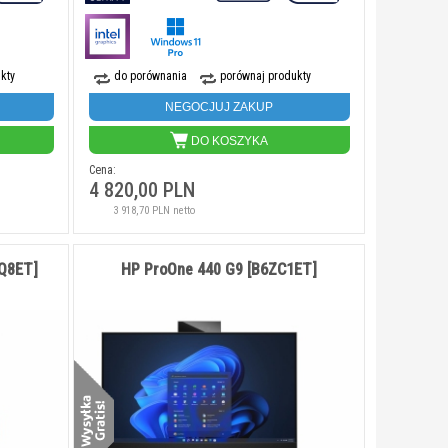
kty
do porównania
porównaj produkty
NEGOCJUJ ZAKUP
DO KOSZYKA
Cena:
4 820,00 PLN
3 918,70 PLN netto
TQ8ET]
HP ProOne 440 G9 [B6ZC1ET]