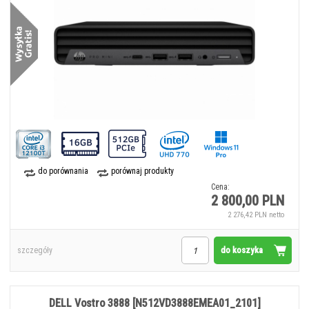
do porównania
porównaj produkty
Cena:
2 800,00 PLN
2 276,42 PLN netto
do koszyka
szczegóły
DELL Vostro 3888 [N512VD3888EMEA01_2101]