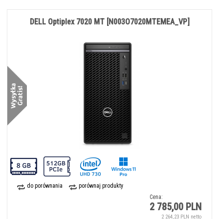
DELL Optiplex 7020 MT [N003O7020MTEMEA_VP]
do porównania
porównaj produkty
Cena:
2 785,00 PLN
2 264,23 PLN netto