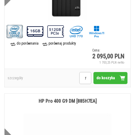
do porównania
porównaj produkty
Cena:
2 095,00 PLN
1 703,25 PLN netto
do koszyka
szczegóły
HP Pro 400 G9 DM [885H7EA]