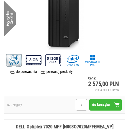
do porównania
porównaj produkty
Cena:
2 575,00 PLN
2 093,50 PLN netto
do koszyka
szczegóły
DELL Optiplex 7020 MFF [N003O7020MFFEMEA_VP]