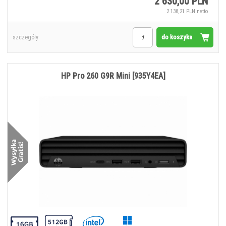
2 630,00 PLN
2 138,21 PLN netto
do koszyka
szczegóły
HP Pro 260 G9R Mini [935Y4EA]