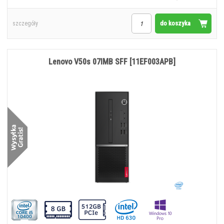
do koszyka
szczegóły
Lenovo V50s 07IMB SFF [11EF003APB]