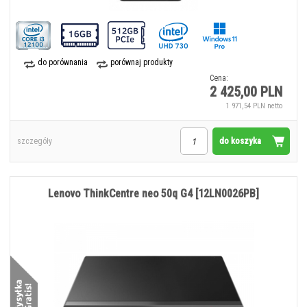
do porównania
porównaj produkty
Cena:
2 425,00 PLN
1 971,54 PLN netto
do koszyka
szczegóły
Lenovo ThinkCentre neo 50q G4 [12LN0026PB]