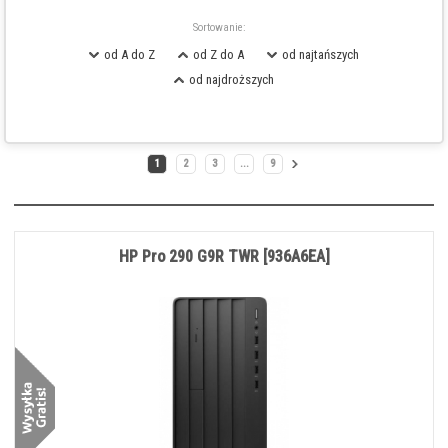
Sortowanie:
od A do Z
od Z do A
od najtańszych
od najdroższych
1
2
3
...
9
HP Pro 290 G9R TWR [936A6EA]