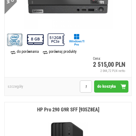
do porównania
porównaj produkty
Cena:
2 515,00 PLN
2 044,72 PLN netto
do koszyka
szczegóły
HP Pro 290 G9R SFF [935Z8EA]