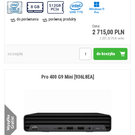
do porównania
porównaj produkty
Cena:
2 715,00 PLN
2 207,32 PLN netto
do koszyka
szczegóły
Pro 400 G9 Mini [936L8EA]