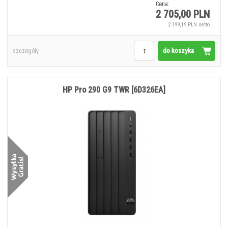
Cena:
2 705,00 PLN
2 199,19 PLN netto
do koszyka
szczegóły
HP Pro 290 G9 TWR [6D326EA]