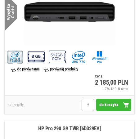
do porównania
porównaj produkty
Cena:
2 185,00 PLN
1 776,42 PLN netto
do koszyka
szczegóły
HP Pro 290 G9 TWR [6D329EA]