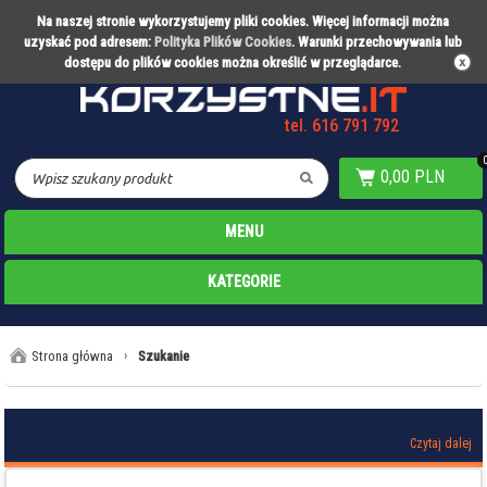
Na naszej stronie wykorzystujemy pliki cookies. Więcej informacji można
Partner technologiczny Warty Poznań
uzyskać pod adresem:
Polityka Plików Cookies
. Warunki przechowywania lub
dostępu do plików cookies można określić w przeglądarce.
tel. 616 791 792
0,00 PLN
MENU
KATEGORIE
Strona główna
›
Szukanie
Czytaj dalej