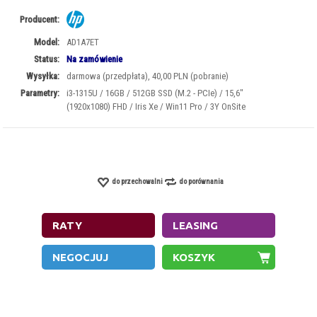
Producent:
Model:
AD1A7ET
Status:
Na zamówienie
Wysyłka:
darmowa (przedpłata), 40,00 PLN (pobranie)
Parametry:
i3-1315U / 16GB / 512GB SSD (M.2 - PCIe) / 15,6"
(1920x1080) FHD / Iris Xe / Win11 Pro / 3Y OnSite
do przechowalni
do porównania