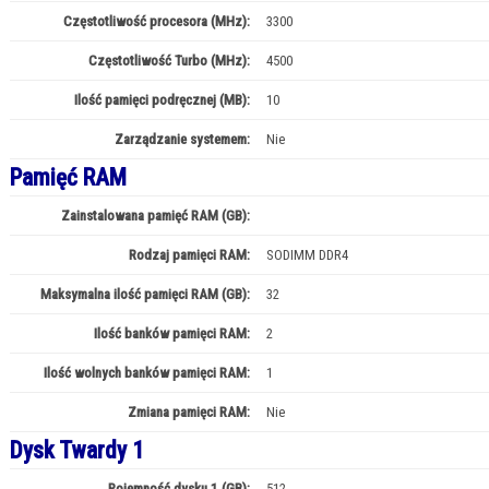
Częstotliwość procesora (MHz):
3300
Częstotliwość Turbo (MHz):
4500
Ilość pamięci podręcznej (MB):
10
Zarządzanie systemem:
Nie
Pamięć RAM
Zainstalowana pamięć RAM (GB):
16
Rodzaj pamięci RAM:
SODIMM DDR4
Maksymalna ilość pamięci RAM (GB):
32
Ilość banków pamięci RAM:
2
Ilość wolnych banków pamięci RAM:
1
Zmiana pamięci RAM:
Nie
Dysk Twardy 1
Pojemność dysku 1 (GB):
512