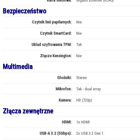
Karta sieciowa:
Gigabit Ethernet (RJ45)
Bezpieczeństwo
Czytnik linii papilarnych:
Nie
Czytnik SmartCard:
Nie
Układ szyfrowania TPM:
Tak
Złącze Kensington:
Nie
Multimedia
Głośniki:
Stereo
Mikrofon:
Tak - dual array
Kamera:
HD (720p)
Złącza zewnętrzne
HDMI:
1x HDMI
USB-A 3.2 (5Gbps):
2x USB 3.2 Gen 1