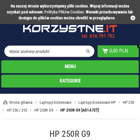
Na naszej stronie wykorzystujemy pliki cookies. Więcej informacji można
Partner technologiczny Warty Poznań
uzyskać pod adresem:
Polityka Plików Cookies
. Warunki przechowywania lub
dostępu do plików cookies można określić w przeglądarce.
tel. 616 791 792
0,00 PLN
MENU
KATEGORIE
Strona główna
›
Laptopy biznesowe
›
Laptopy biznesowe HP
›
HP 250
›
HP 250 / 255
›
HP 250R G9
›
HP 250R G9 [AD1A7ET]
HP 250R G9