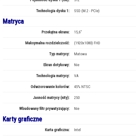
Technologia dysku 1:
SSD (M.2 - PCIe)
Matryca
Przekątna ekranu:
15,6"
Maksymalna rozdzielczość:
(1920x1080) FHD
Typ matrycy:
Matowa
Ekran dotykowy:
Nie
Technologia matrycy:
VA
Odwzorowanie kolorów:
45% NTSC
Jasność matrycy (nity):
250
Wbudowany filtr prywatyzujący:
Nie
Karty graficzne
Karta graficzna:
Intel