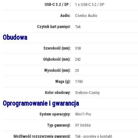
USB-C 3.2 / DP :
1 x USB-C 3.2 / DP
Audio:
Combo Audio
Czytnik kart pamięci:
Tak
Obudowa
Szerokość (mm):
358
Głębokość (mm):
242
Wysokość (mm):
20
Waga (g):
1740
Kolor obudowy:
Srebrno-Czarny
Oprogramowanie i gwarancja
System operacyjny:
Win11 Pro
Typ gwarancji:
3Y OnSite
Możliwość rozszerzenia gwarancji:
Tak - prosimy o kontakt