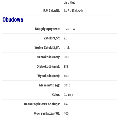
Line Out
RJ45 (LAN):
1x RJ45 (LAN)
Obudowa
Napędy optyczne:
DVD±RW
Zatoki 3,5":
2x
Wolne Zatoki 3,5":
brak
Szerokość (mm):
308
Głębokość (mm):
338
Wysokość (mm):
100
Masa netto (g):
5040
Kolor:
Czarny
Beznarzędziowa obsługa:
Tak
Moc zasilacza (W):
400