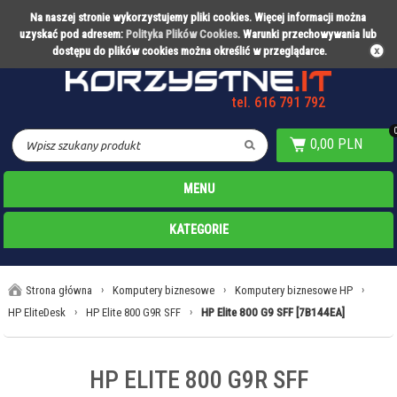
Na naszej stronie wykorzystujemy pliki cookies. Więcej informacji można
Partner technologiczny Warty Poznań
uzyskać pod adresem:
Polityka Plików Cookies
. Warunki przechowywania lub
dostępu do plików cookies można określić w przeglądarce.
tel. 616 791 792
0,00 PLN
MENU
KATEGORIE
Strona główna
›
Komputery biznesowe
›
Komputery biznesowe HP
›
HP EliteDesk
›
HP Elite 800 G9R SFF
›
HP Elite 800 G9 SFF [7B144EA]
HP ELITE 800 G9R SFF