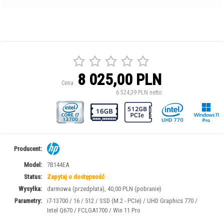
8 025,00 PLN
Cena
6 524,39 PLN netto
Producent:
Model:
7B144EA
Status:
Zapytaj o dostępność
Wysyłka:
darmowa (przedpłata), 40,00 PLN (pobranie)
Parametry:
i7-13700 / 16 / 512 / SSD (M.2 - PCIe) / UHD Graphics 770 /
Intel Q670 / FCLGA1700 / Win 11 Pro