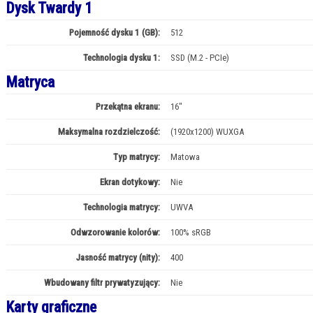
Dysk Twardy 1
Pojemność dysku 1 (GB):
512
Technologia dysku 1:
SSD (M.2 - PCIe)
Matryca
Przekątna ekranu:
16"
Maksymalna rozdzielczość:
(1920x1200) WUXGA
Typ matrycy:
Matowa
Ekran dotykowy:
Nie
Technologia matrycy:
UWVA
Odwzorowanie kolorów:
100% sRGB
Jasność matrycy (nity):
400
Wbudowany filtr prywatyzujący:
Nie
Karty graficzne