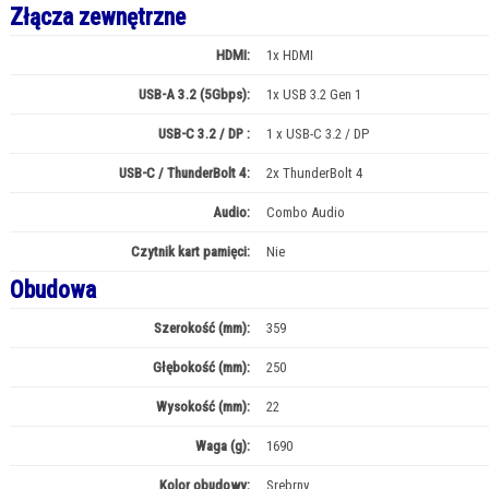
Złącza zewnętrzne
HDMI:
1x HDMI
USB-A 3.2 (5Gbps):
1x USB 3.2 Gen 1
USB-C 3.2 / DP :
1 x USB-C 3.2 / DP
USB-C / ThunderBolt 4:
2x ThunderBolt 4
Audio:
Combo Audio
Czytnik kart pamięci:
Nie
Obudowa
Szerokość (mm):
359
Głębokość (mm):
250
Wysokość (mm):
22
Waga (g):
1690
Kolor obudowy:
Srebrny