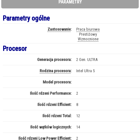
PARAMETRY
Parametry ogólne
Zastosowanie
:
Praca biurowa
Prestiżowy
Wzmocnione
Procesor
Generacja procesora:
2 Gen. ULTRA
Rodzina procesora
:
Intel Ultra 5
Model procesora:
Ultra 5 - 225U
Ilość rdzeni Performance:
2
Ilość rdzeni Efficient:
8
Ilość rdzeni Total:
12
Ilość wątków logicznych:
14
Ilość rdzeni Low Power Efficient:
2