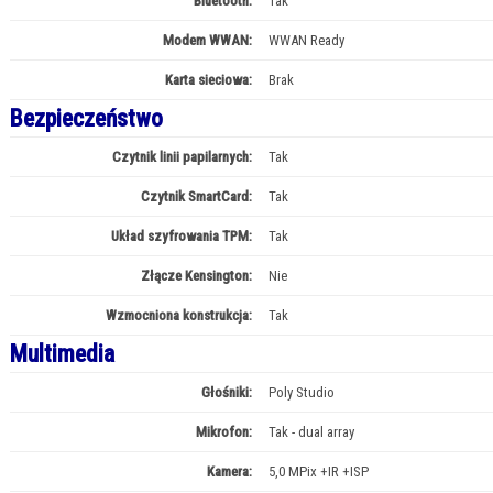
Bluetooth:
Tak
Modem WWAN:
WWAN Ready
Karta sieciowa:
Brak
Bezpieczeństwo
Czytnik linii papilarnych:
Tak
Czytnik SmartCard:
Tak
Układ szyfrowania TPM:
Tak
Złącze Kensington:
Nie
Wzmocniona konstrukcja:
Tak
Multimedia
Głośniki:
Poly Studio
Mikrofon:
Tak - dual array
Kamera:
5,0 MPix +IR +ISP