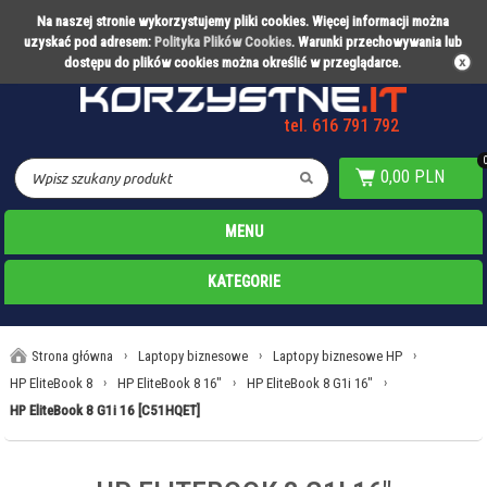
Na naszej stronie wykorzystujemy pliki cookies. Więcej informacji można
Partner technologiczny Warty Poznań
uzyskać pod adresem:
Polityka Plików Cookies
. Warunki przechowywania lub
dostępu do plików cookies można określić w przeglądarce.
tel. 616 791 792
0,00 PLN
MENU
KATEGORIE
Strona główna
›
Laptopy biznesowe
›
Laptopy biznesowe HP
›
HP EliteBook 8
›
HP EliteBook 8 16"
›
HP EliteBook 8 G1i 16"
›
HP EliteBook 8 G1i 16 [C51HQET]