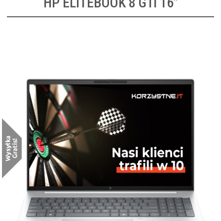
HP ELITEBOOK 8 G1I 16"
HP EliteBook 8 G1i 16 [C51HQET]