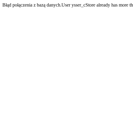
Błąd połączenia z bazą danych.User ysser_cStore already has more t