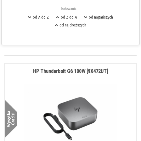
Sortowanie:
od A do Z
od Z do A
od najtańszych
od najdroższych
HP Thunderbolt G6 100W [9X472UT]