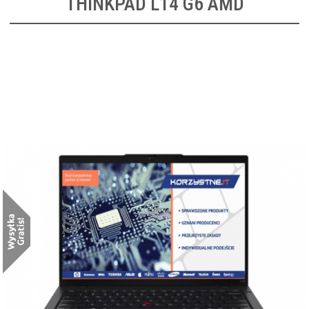
THINKPAD L14 G6 AMD
Lenovo ThinkPad L14 AMD G6
[21S8002UPB]