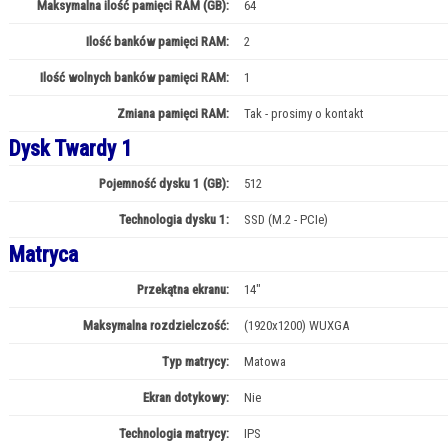
Maksymalna ilość pamięci RAM (GB):
64
Ilość banków pamięci RAM:
2
Ilość wolnych banków pamięci RAM:
1
Zmiana pamięci RAM:
Tak - prosimy o kontakt
Dysk Twardy 1
Pojemność dysku 1 (GB):
512
Technologia dysku 1:
SSD (M.2 - PCIe)
Matryca
Przekątna ekranu:
14"
Maksymalna rozdzielczość:
(1920x1200) WUXGA
Typ matrycy:
Matowa
Ekran dotykowy:
Nie
Technologia matrycy:
IPS