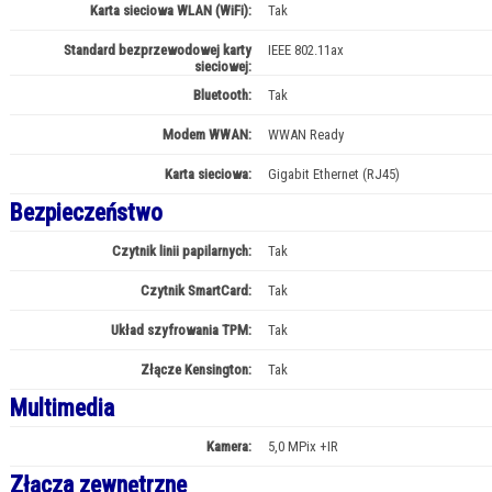
Karta sieciowa WLAN (WiFi):
Tak
Standard bezprzewodowej karty
IEEE 802.11ax
sieciowej:
Bluetooth:
Tak
Modem WWAN:
WWAN Ready
Karta sieciowa:
Gigabit Ethernet (RJ45)
Bezpieczeństwo
Czytnik linii papilarnych:
Tak
Czytnik SmartCard:
Tak
Układ szyfrowania TPM:
Tak
Złącze Kensington:
Tak
Multimedia
Kamera:
5,0 MPix +IR
Złącza zewnętrzne