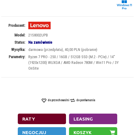
Producent:
Model:
21S8002UPB
Status:
Na zamówienie
Wysyłka:
darmowa (przedpłata), 40,00 PLN (pobranie)
Parametry:
Ryzen 7 PRO - 250 / 16GB / 512GB SSD (M.2 - PCIe) / 14"
(1920x1200) WUXGA / AMD Radeon 780M / Win11 Pro / 3Y
OnSite
do przechowalni
do porównania