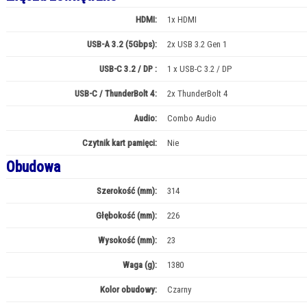
HDMI:
1x HDMI
USB-A 3.2 (5Gbps):
2x USB 3.2 Gen 1
USB-C 3.2 / DP :
1 x USB-C 3.2 / DP
USB-C / ThunderBolt 4:
2x ThunderBolt 4
Audio:
Combo Audio
Czytnik kart pamięci:
Nie
Obudowa
Szerokość (mm):
314
Głębokość (mm):
226
Wysokość (mm):
23
Waga (g):
1380
Kolor obudowy:
Czarny