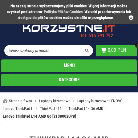
Na naszej stronie wykorzystujemy pliki cookies. Więcej informacji można
Partner technologiczny Warty Poznań
uzyskać pod adresem:
Polityka Plików Cookies
. Warunki przechowywania lub
dostępu do plików cookies można określić w przeglądarce.
tel. 616 791 792
0,00 PLN
MENU
KATEGORIE
Strona główna
›
Laptopy biznesowe
›
Laptopy biznesowe LENOVO
›
Lenovo ThinkPad L
›
ThinkPad L14
›
ThinkPad L14 G6 AMD
›
Lenovo ThinkPad L14 AMD G6 [21S8002UPB]