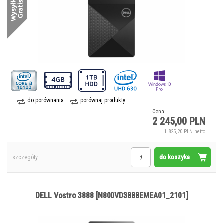
do porównania
porównaj produkty
Cena:
2 245,00 PLN
1 825,20 PLN netto
do koszyka
szczegóły
DELL Vostro 3888 [N800VD3888EMEA01_2101]