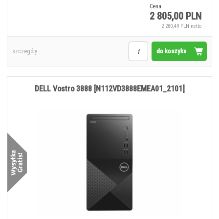
Cena:
2 805,00 PLN
2 280,49 PLN netto
do koszyka
szczegóły
DELL Vostro 3888 [N112VD3888EMEA01_2101]