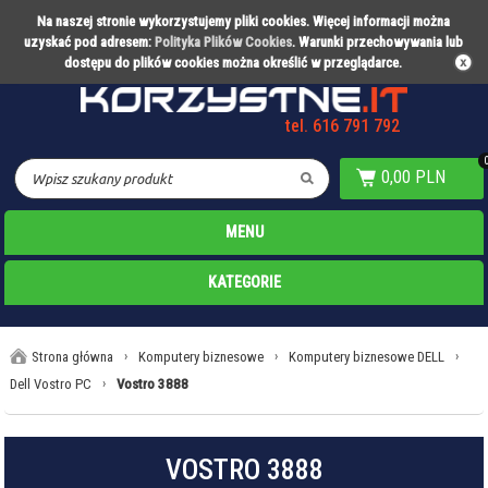
Na naszej stronie wykorzystujemy pliki cookies. Więcej informacji można
Partner technologiczny Warty Poznań
uzyskać pod adresem:
Polityka Plików Cookies
. Warunki przechowywania lub
dostępu do plików cookies można określić w przeglądarce.
tel. 616 791 792
0,00 PLN
MENU
KATEGORIE
Strona główna
›
Komputery biznesowe
›
Komputery biznesowe DELL
›
Dell Vostro PC
›
Vostro 3888
VOSTRO 3888