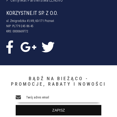
Certyfikat Partnerstwa LENOVO
KORZYSTNE.IT SP. Z O.O.
ul. Żmigrodzka 41/49, 60-171 Poznań
NIP: PL779 245 86 45
KRS: 0000669772
BĄDŹ NA BIEŻĄCO -
PROMOCJE, RABATY I NOWOŚCI