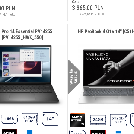
Cena:
3 965,00 PLN
00 PLN
3 223,58 PLN netto
99 PLN netto
l Pro 14 Essential PV14255
HP ProBook 4 G1a 14" [C51
[PV14255_HWK_550]