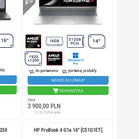
kty
do porównania
porównaj produkty
NEGOCJUJ ZAKUP
DO KOSZYKA
Cena:
3 900,00 PLN
3 170,73 PLN netto
4250
HP ProBook 4 G1a 16" [C51G1ET]