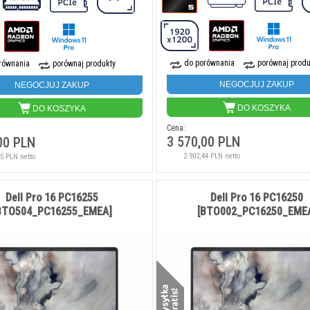
do porównania
porównaj produ
równania
porównaj produkty
NEGOCJUJ ZAKUP
NEGOCJUJ ZAKUP
DO KOSZYKA
DO KOSZYKA
Cena:
3 570,00 PLN
00 PLN
2 902,44 PLN netto
85 PLN netto
Dell Pro 16 PC16255
Dell Pro 16 PC16250
BTO504_PC16255_EMEA]
[BTO002_PC16250_EME