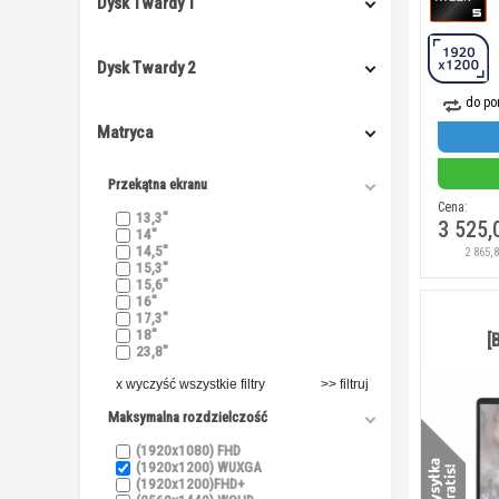
Dysk Twardy 1
Dysk Twardy 2
do po
Matryca
Przekątna ekranu
Cena:
13,3"
3 525,
14"
14,5"
2 865,
15,3"
15,6"
16"
17,3"
18"
[
23,8"
x wyczyść wszystkie filtry
Maksymalna rozdzielczość
(1920x1080) FHD
(1920x1200) WUXGA
(1920x1200)FHD+