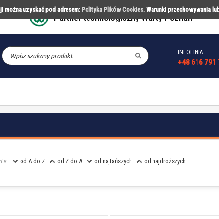
acji można uzyskać pod adresem:
Polityka Plików Cookies
. Warunki przechowywania lu
Partner technologiczny Warty Poznań
INFOLINIA
CESORIA
PARTNERSTWA
REALIZACJ
+48 616 791 
od A do Z
od Z do A
od najtańszych
od najdroższych
nie: