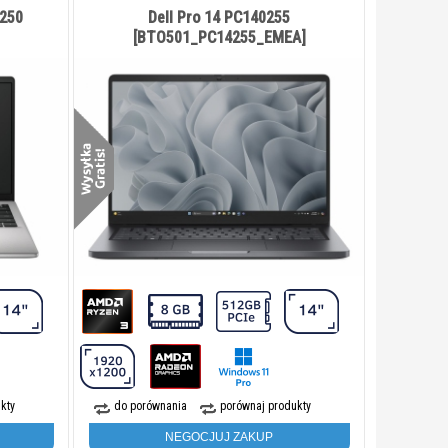
4250
Dell Pro 14 PC140255
[BTO501_PC14255_EMEA]
kty
do porównania
porównaj produkty
NEGOCJUJ ZAKUP