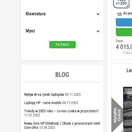
Klawiatura
do po
Mysz
Cena:
4 015,
3 264,
Le
BLOG
Wpływ AI na rynek laptopów
04.11.2023
Laptopy HP - serie modeli
04.11.2023
Trendy w 2025 roku – co nas czeka w przyszłości?
11.01.2025
Nowa linia HP EliteBook i ZBook z procesorami Intel
Core Ultra
13.04.2025