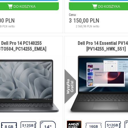
DO KOSZYKA
DO KOSZYKA
Cena:
00 PLN
3 150,00 PLN
28 PLN netto
2 560,98 PLN netto
Dell Pro 14 PC140255
Dell Pro 14 Essential PV1
BTO504_PC14255_EMEA]
[PV14255_HWK_551]