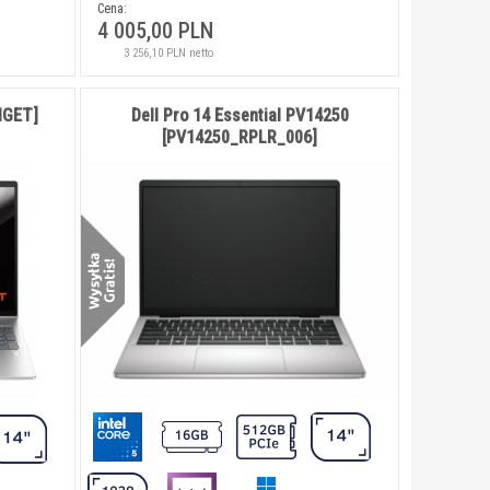
Cena:
4 005,00 PLN
3 256,10 PLN netto
HGET]
Dell Pro 14 Essential PV14250
[PV14250_RPLR_006]