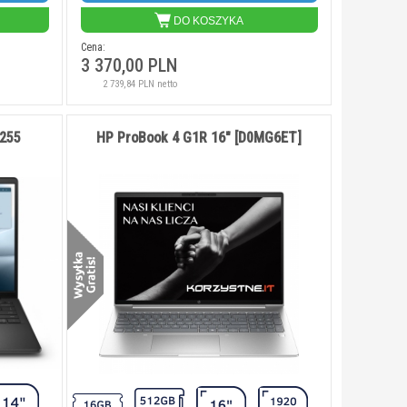
DO KOSZYKA
Cena:
3 370,00 PLN
2 739,84 PLN netto
4255
HP ProBook 4 G1R 16" [D0MG6ET]