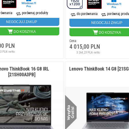
równania
porównaj produkty
do porównania
porównaj produ
NEGOCJUJ ZAKUP
NEGOCJUJ ZAKUP
DO KOSZYKA
DO KOSZYKA
Cena:
00 PLN
4 015,00 PLN
23 PLN netto
3 264,23 PLN netto
novo ThinkBook 16 G8 IRL
Lenovo ThinkBook 14 G8 [21S
[21SH00A3PB]