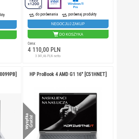
do porównania
porównaj produkty
kty
NEGOCJUJ ZAKUP
DO KOSZYKA
Cena:
4 110,00 PLN
3 341,46 PLN netto
G0099PB]
HP ProBook 4 AMD G1 16" [C51HNET]