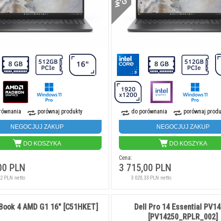
równania
porównaj produkty
do porównania
porównaj produ
NEGOCJUJ ZAKUP
NEGOCJUJ ZAKUP
DO KOSZYKA
DO KOSZYKA
Cena:
00 PLN
3 715,00 PLN
22 PLN netto
3 020,33 PLN netto
Book 4 AMD G1 16" [C51HKET]
Dell Pro 14 Essential PV1
[PV14250_RPLR_002]