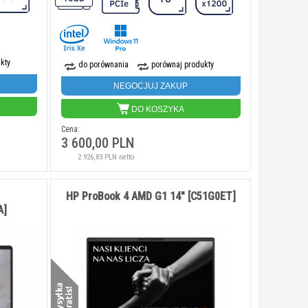
kty
do porównania
porównaj produkty
NEGOCJUJ ZAKUP
DO KOSZYKA
Cena:
3 600,00 PLN
2 926,83 PLN netto
HP ProBook 4 AMD G1 14" [C51G0ET]
A]