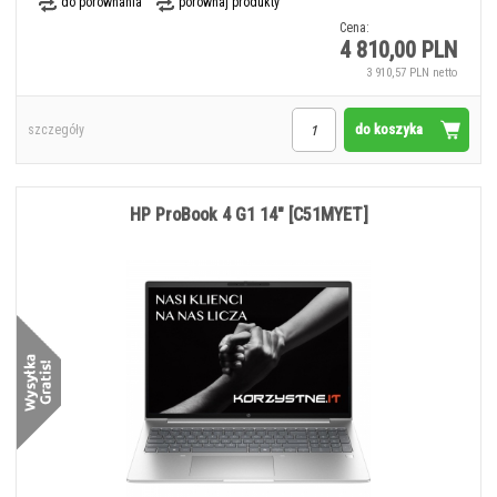
do porównania
porównaj produkty
Cena:
4 810,00 PLN
3 910,57 PLN netto
do koszyka
szczegóły
HP ProBook 4 G1 14" [C51MYET]