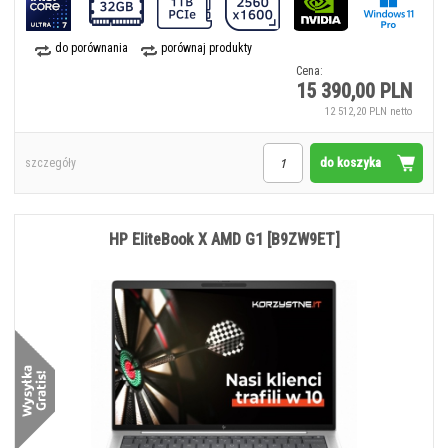
do porównania
porównaj produkty
Cena:
15 390,00 PLN
12 512,20 PLN netto
do koszyka
szczegóły
HP EliteBook X AMD G1 [B9ZW9ET]