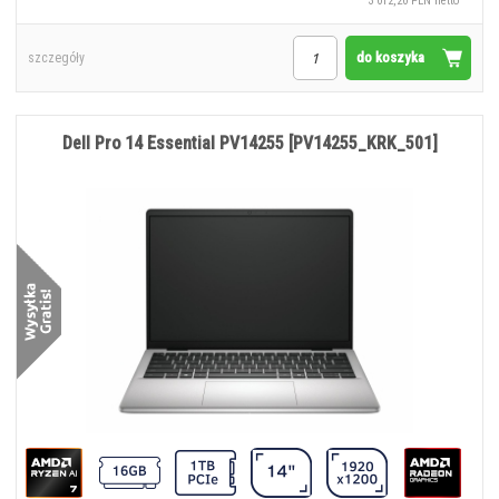
3 012,20 PLN netto
do koszyka
szczegóły
Dell Pro 14 Essential PV14255 [PV14255_KRK_501]