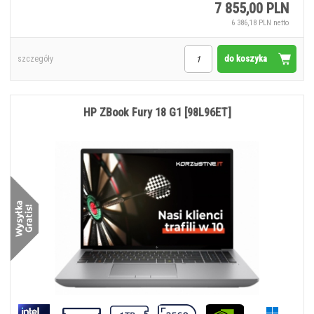
7 855,00 PLN
6 386,18 PLN netto
do koszyka
szczegóły
HP ZBook Fury 18 G1 [98L96ET]