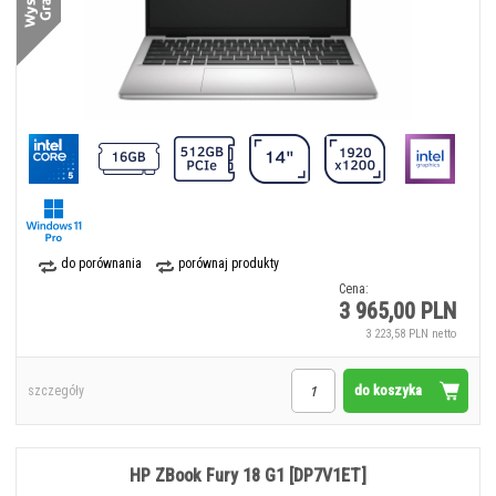
do porównania
porównaj produkty
Cena:
3 965,00 PLN
3 223,58 PLN netto
do koszyka
szczegóły
HP ZBook Fury 18 G1 [DP7V1ET]