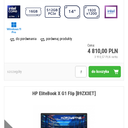
do porównania
porównaj produkty
Cena:
4 810,00 PLN
3 910,57 PLN netto
do koszyka
szczegóły
HP EliteBook X G1 Flip [B9ZX3ET]