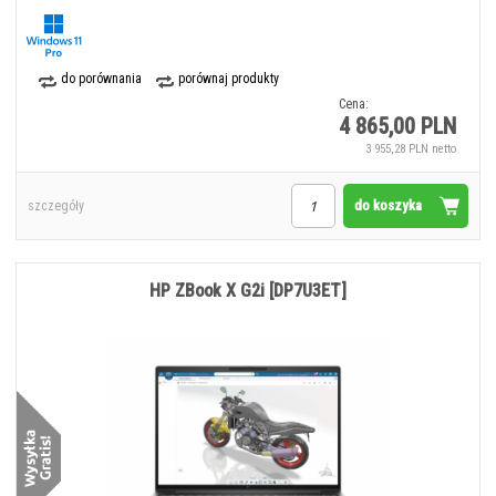
do porównania
porównaj produkty
Cena:
4 865,00 PLN
3 955,28 PLN netto
do koszyka
szczegóły
HP ZBook X G2i [DP7U3ET]