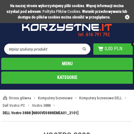
Na naszej stronie wykorzystujemy pliki cookies. Więcej informacji można
Partner technologiczny Warty Poznań
uzyskać pod adresem:
Polityka Plików Cookies
. Warunki przechowywania lub
dostępu do plików cookies można określić w przeglądarce.
tel. 616 791 792
0,00 PLN
MENU
KATEGORIE
Strona główna
›
Komputery biznesowe
›
Komputery biznesowe DELL
›
Dell Vostro PC
›
Vostro 3888
›
DELL Vostro 3888 [N800VD3888EMEA01_2101]