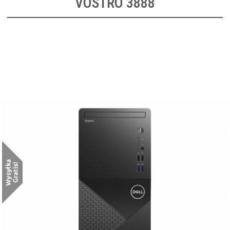
VOSTRO 3888
DELL Vostro 3888
[N800VD3888EMEA01_2101]