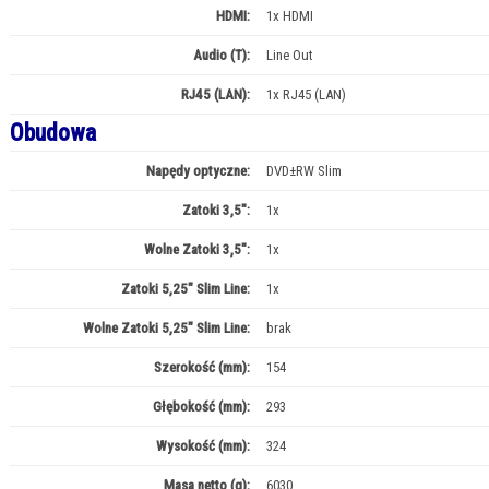
HDMI:
1x HDMI
Audio (T):
Line Out
RJ45 (LAN):
1x RJ45 (LAN)
Obudowa
Napędy optyczne:
DVD±RW Slim
Zatoki 3,5":
1x
Wolne Zatoki 3,5":
1x
Zatoki 5,25" Slim Line:
1x
Wolne Zatoki 5,25" Slim Line:
brak
Szerokość (mm):
154
Głębokość (mm):
293
Wysokość (mm):
324
Masa netto (g):
6030