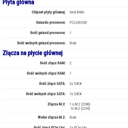
Płyta główna
Chipset płyty głównej:
Intel B460
Gniazdo procesora:
FCLGA1200
Ilość gniazd procesora:
1
Ilość wolnych gniazd procesora:
Brak
Złącza na płycie głównej
Ilość złącz RAM:
2
Ilość wolnych złącz RAM:
1
Ilość złącz SATA:
2x SATA
Ilość wolnych złącz SATA:
1x SATA
Złącza M.2:
1 x M.2 (2280)
1x M.2 (2230)
Wolne złącza M.2:
Brak
Ilość złącz PCIe 16x:
1x PCIe 16x