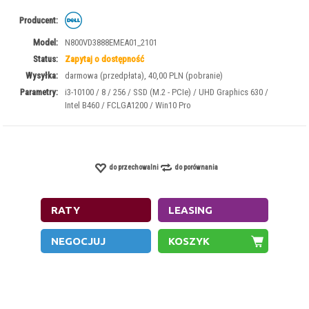
Producent:
Model:
N800VD3888EMEA01_2101
Status:
Zapytaj o dostępność
Wysyłka:
darmowa (przedpłata), 40,00 PLN (pobranie)
Parametry:
i3-10100 / 8 / 256 / SSD (M.2 - PCIe) / UHD Graphics 630 /
Intel B460 / FCLGA1200 / Win10 Pro
do przechowalni
do porównania