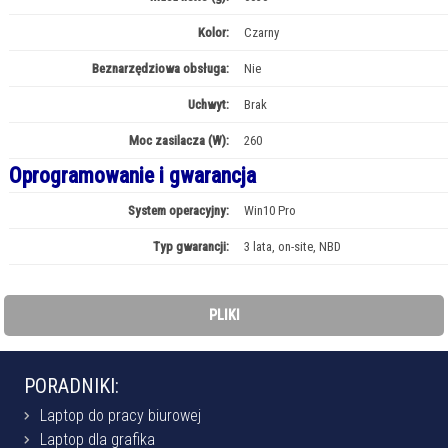
Kolor:
Czarny
Beznarzędziowa obsługa:
Nie
Uchwyt:
Brak
Moc zasilacza (W):
260
Oprogramowanie i gwarancja
System operacyjny:
Win10 Pro
Typ gwarancji:
3 lata, on-site, NBD
PLIKI
PORADNIKI:
Laptop do pracy biurowej
Laptop dla grafika