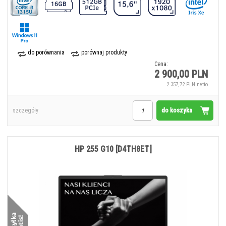
do porównania
porównaj produkty
Cena:
2 900,00 PLN
2 357,72 PLN netto
do koszyka
szczegóły
HP 255 G10 [D4TH8ET]