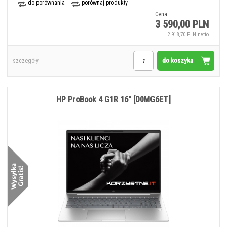
do porównania
porównaj produkty
Cena:
3 590,00 PLN
2 918,70 PLN netto
do koszyka
szczegóły
HP ProBook 4 G1R 16" [D0MG6ET]