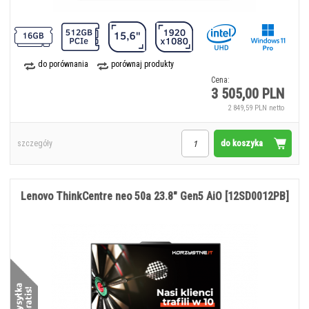
do porównania
porównaj produkty
Cena:
3 505,00 PLN
2 849,59 PLN netto
do koszyka
szczegóły
Lenovo ThinkCentre neo 50a 23.8" Gen5 AiO [12SD0012PB]