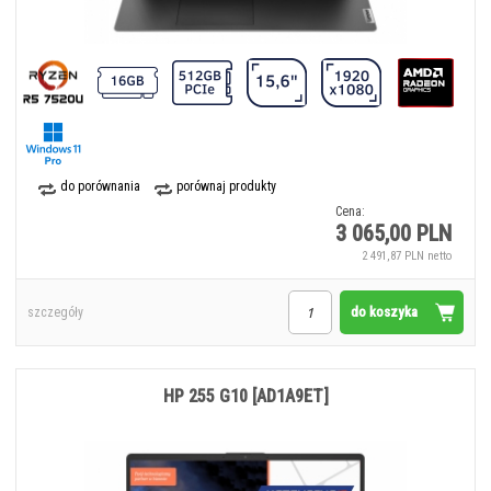
do porównania
porównaj produkty
Cena:
3 065,00 PLN
2 491,87 PLN netto
do koszyka
szczegóły
HP 255 G10 [AD1A9ET]