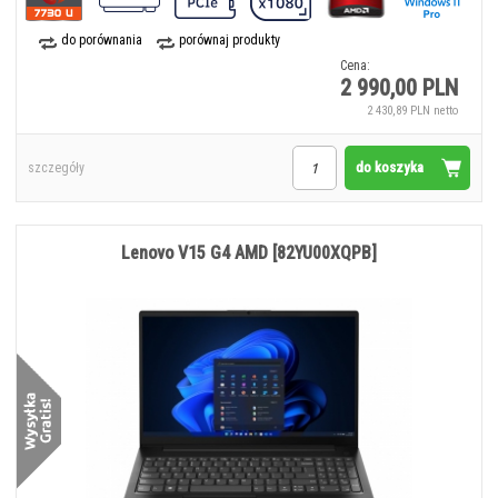
do porównania
porównaj produkty
Cena:
2 990,00 PLN
2 430,89 PLN netto
do koszyka
szczegóły
Lenovo V15 G4 AMD [82YU00XQPB]