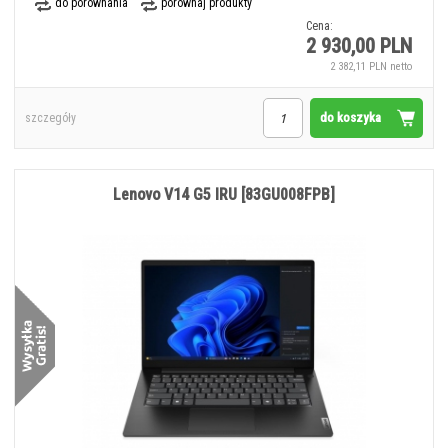
do porównania
porównaj produkty
Cena:
2 930,00 PLN
2 382,11 PLN netto
do koszyka
szczegóły
Lenovo V14 G5 IRU [83GU008FPB]