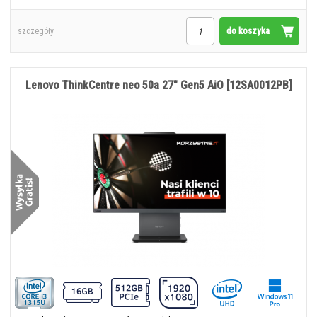
do koszyka
szczegóły
Lenovo ThinkCentre neo 50a 27" Gen5 AiO [12SA0012PB]