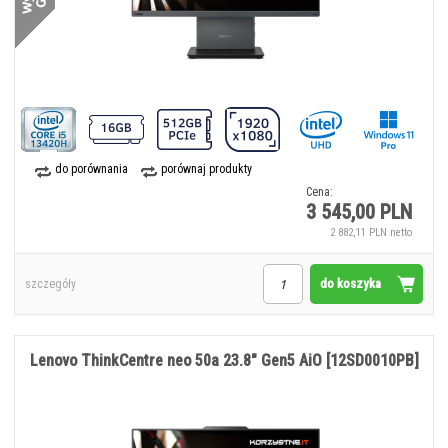
do porównania
porównaj produkty
Cena:
3 545,00 PLN
2 882,11 PLN netto
do koszyka
szczegóły
Lenovo ThinkCentre neo 50a 23.8" Gen5 AiO [12SD0010PB]