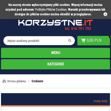
Na naszej stronie wykorzystujemy pliki cookies. Więcej informacji można
Partner technologiczny Warty Poznań
uzyskać pod adresem:
Polityka Plików Cookies
. Warunki przechowywania lub
dostępu do plików cookies można określić w przeglądarce.
tel. 616 791 792
0,00 PLN
MENU
KATEGORIE
Strona główna
›
Szukanie
Czytaj dalej