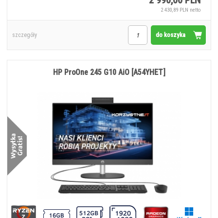
2 990,00 PLN
2 430,89 PLN netto
do koszyka
szczegóły
HP ProOne 245 G10 AiO [A54YHET]