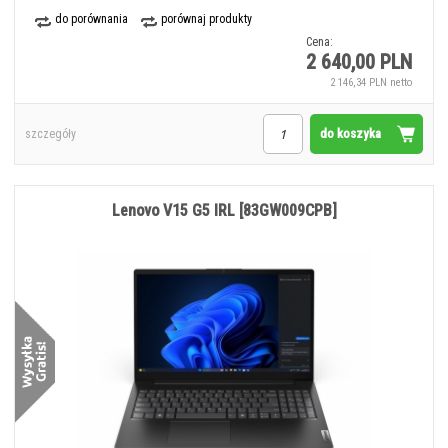
do porównania
porównaj produkty
Cena:
2 640,00 PLN
2 146,34 PLN netto
do koszyka
szczegóły
Lenovo V15 G5 IRL [83GW009CPB]