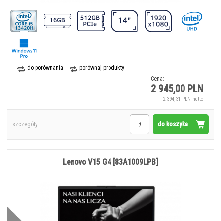
do porównania
porównaj produkty
Cena:
2 945,00 PLN
2 394,31 PLN netto
do koszyka
szczegóły
Lenovo V15 G4 [83A1009LPB]