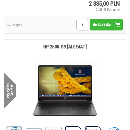
2 885,00 PLN
2 345,53 PLN netto
do koszyka
szczegóły
HP 250R G9 [AL0E4AT]