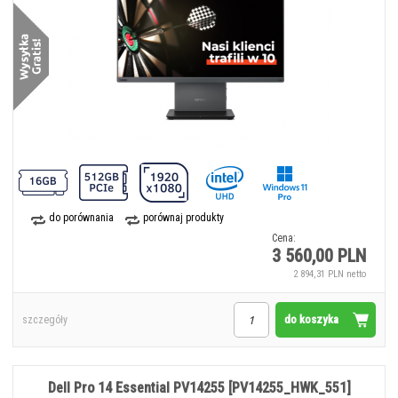
do porównania
porównaj produkty
Cena:
3 560,00 PLN
2 894,31 PLN netto
do koszyka
szczegóły
Dell Pro 14 Essential PV14255 [PV14255_HWK_551]