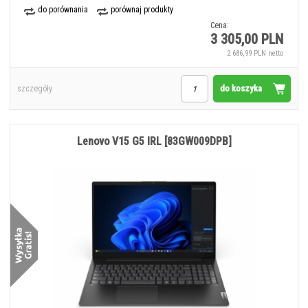
do porównania
porównaj produkty
Cena:
3 305,00 PLN
2 686,99 PLN netto
do koszyka
szczegóły
Lenovo V15 G5 IRL [83GW009DPB]