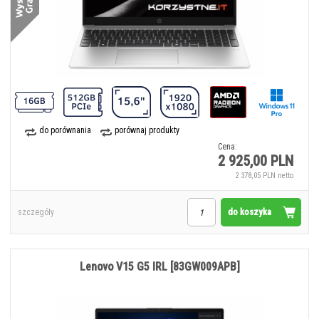
do porównania
porównaj produkty
Cena:
2 925,00 PLN
2 378,05 PLN netto
do koszyka
szczegóły
Lenovo V15 G5 IRL [83GW009APB]