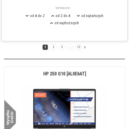
Sortowanie:
od A do Z
od Z do A
od najtańszych
od najdroższych
1
2
3
...
12
HP 250 G10 [AL0E6AT]