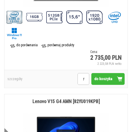
do porównania
porównaj produkty
Cena:
2 735,00 PLN
2 223,58 PLN netto
do koszyka
szczegóły
Lenovo V15 G4 AMN [82YU019KPB]