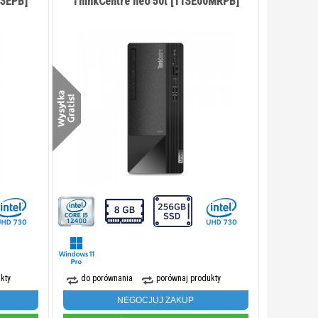
03EPB]
ThinkCentre neo 50t [11SE00MRPB]
kty
do porównania
porównaj produkty
NEGOCJUJ ZAKUP