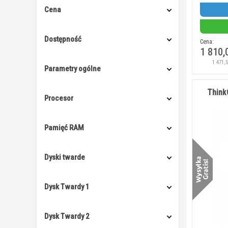
Cena
Dostępność
Cena:
1 810,
1 471,
Parametry ogólne
Think
Procesor
Pamięć RAM
Dyski twarde
Dysk Twardy 1
Dysk Twardy 2