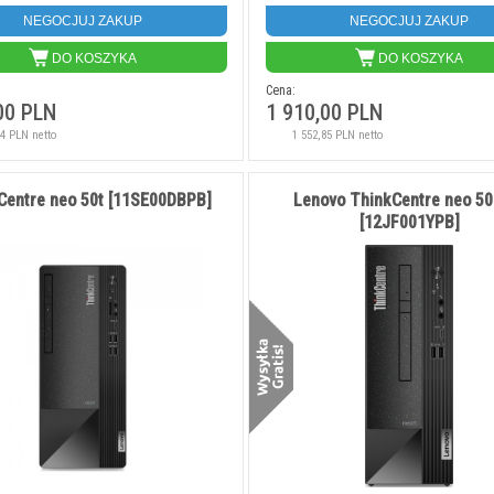
NEGOCJUJ ZAKUP
NEGOCJUJ ZAKUP
DO KOSZYKA
DO KOSZYKA
Cena:
00 PLN
1 910,00 PLN
54 PLN netto
1 552,85 PLN netto
Centre neo 50t [11SE00DBPB]
Lenovo ThinkCentre neo 50
[12JF001YPB]