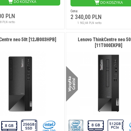
DO KOSZYKA
DO KOSZYKA
Cena:
00 PLN
2 340,00 PLN
18 PLN netto
1 902,44 PLN netto
 4 AiO G1i
HP ProStudio 4 AiO G1i
HP ProStudio 
ET]
[BY7D5ET]
[C9TQ8
Centre neo 50t [12JB003HPB]
Lenovo ThinkCentre neo 50
[11T000EKPB]
0 PLN
5 495,00 PLN
5 050,0
N netto
4 467,48 PLN netto
4 105,69 PLN