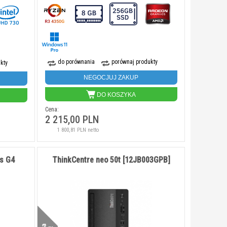
do porównania
porównaj produkty
kty
NEGOCJUJ ZAKUP
DO KOSZYKA
Cena:
2 215,00 PLN
1 800,81 PLN netto
s G4
ThinkCentre neo 50t [12JB003GPB]