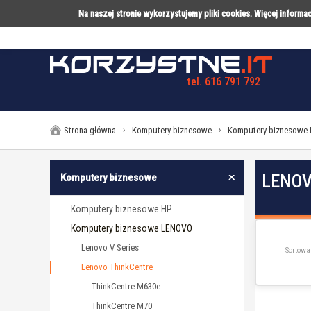
Na naszej stronie wykorzystujemy pliki cookies. Więcej inform
tel. 616 791 792
LAPTOPY
DESKTOPY
AK
Strona główna
›
Komputery biznesowe
›
Komputery biznesowe
LENOV
Komputery biznesowe
Komputery biznesowe HP
Komputery biznesowe LENOVO
Lenovo V Series
Sortowa
Lenovo ThinkCentre
ThinkCentre M630e
ThinkCentre M70