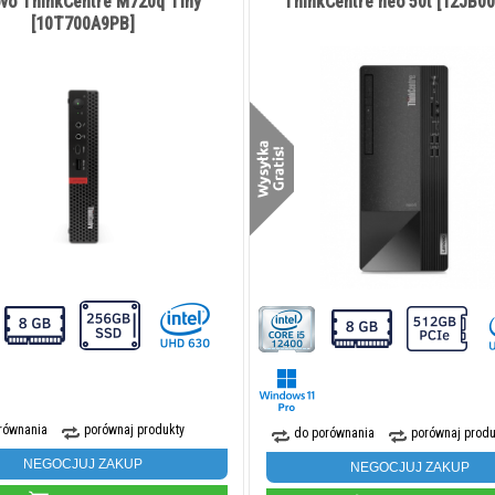
vo ThinkCentre M720q Tiny
ThinkCentre neo 50t [12JB0
[10T700A9PB]
równania
porównaj produkty
do porównania
porównaj produ
NEGOCJUJ ZAKUP
NEGOCJUJ ZAKUP