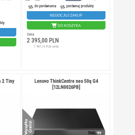
do porównania
porównaj produkty
NEGOCJUJ ZAKUP
kty
DO KOSZYKA
Cena:
2 395,00 PLN
1 947,15 PLN netto
 2 Tiny
Lenovo ThinkCentre neo 50q G4
[12LN0026PB]