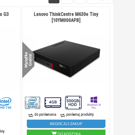
s G3
Lenovo ThinkCentre M630e Tiny
[10YM000APB]
do porównania
porównaj produkty
NEGOCJUJ ZAKUP
kty
DO KOSZYKA