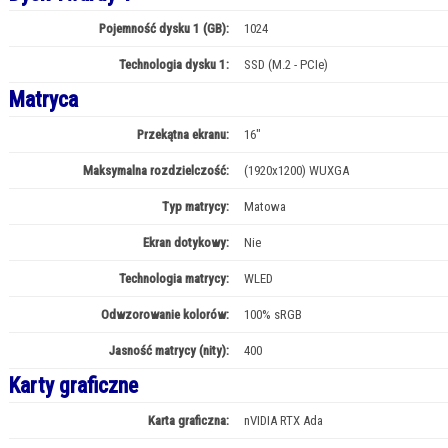
Pojemność dysku 1 (GB):
1024
Technologia dysku 1:
SSD (M.2 - PCIe)
Matryca
Przekątna ekranu:
16"
Maksymalna rozdzielczość:
(1920x1200) WUXGA
Typ matrycy:
Matowa
Ekran dotykowy:
Nie
Technologia matrycy:
WLED
Odwzorowanie kolorów:
100% sRGB
Jasność matrycy (nity):
400
Karty graficzne
Karta graficzna:
nVIDIA RTX Ada