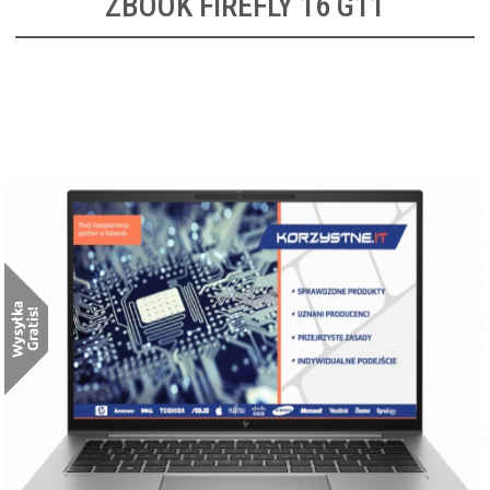
ZBOOK FIREFLY 16 G11
HP ZBook Firefly 16 G11 [86A92EA]