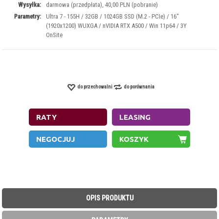
Wysyłka:
darmowa (przedpłata), 40,00 PLN (pobranie)
Parametry:
Ultra 7 - 155H / 32GB / 1024GB SSD (M.2 - PCIe) / 16"
(1920x1200) WUXGA / nVIDIA RTX A500 / Win 11p64 / 3Y
OnSite
do przechowalni
do porównania
OPIS PRODUKTU