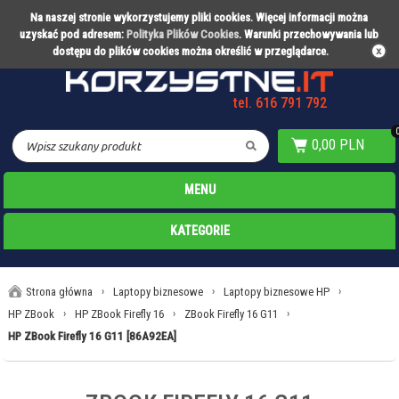
Na naszej stronie wykorzystujemy pliki cookies. Więcej informacji można
Partner technologiczny Warty Poznań
uzyskać pod adresem:
Polityka Plików Cookies
. Warunki przechowywania lub
dostępu do plików cookies można określić w przeglądarce.
tel. 616 791 792
0,00 PLN
MENU
KATEGORIE
Strona główna
›
Laptopy biznesowe
›
Laptopy biznesowe HP
›
HP ZBook
›
HP ZBook Firefly 16
›
ZBook Firefly 16 G11
›
HP ZBook Firefly 16 G11 [86A92EA]