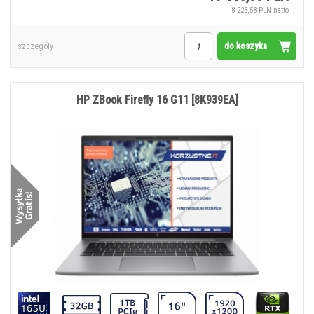
8 223,58 PLN netto
do koszyka
szczegóły
HP ZBook Firefly 16 G11 [8K939EA]