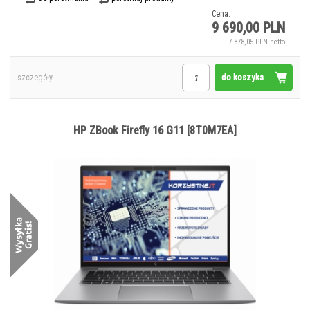
Cena:
9 690,00 PLN
7 878,05 PLN netto
do koszyka
szczegóły
HP ZBook Firefly 16 G11 [8T0M7EA]