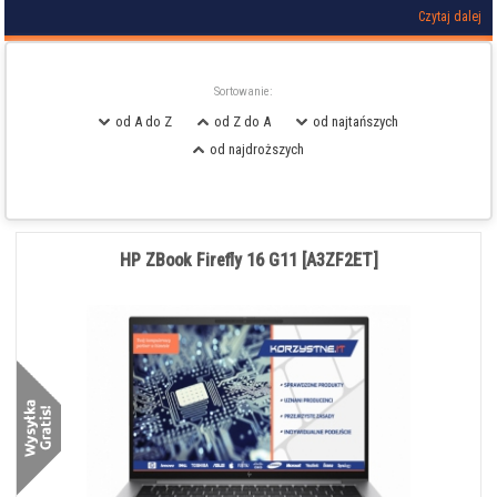
Czytaj dalej
Sortowanie:
od A do Z
od Z do A
od najtańszych
od najdroższych
HP ZBook Firefly 16 G11 [A3ZF2ET]