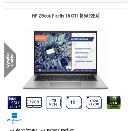
HP ZBook Firefly 16 G11 [86A92EA]
do porównania
porównaj produkty