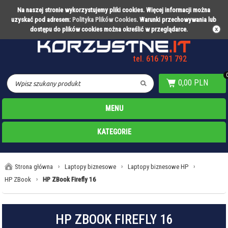
Na naszej stronie wykorzystujemy pliki cookies. Więcej informacji można
Partner technologiczny Warty Poznań
uzyskać pod adresem:
Polityka Plików Cookies
. Warunki przechowywania lub
dostępu do plików cookies można określić w przeglądarce.
tel. 616 791 792
0,00 PLN
MENU
KATEGORIE
Strona główna
›
Laptopy biznesowe
›
Laptopy biznesowe HP
›
HP ZBook
›
HP ZBook Firefly 16
HP ZBOOK FIREFLY 16