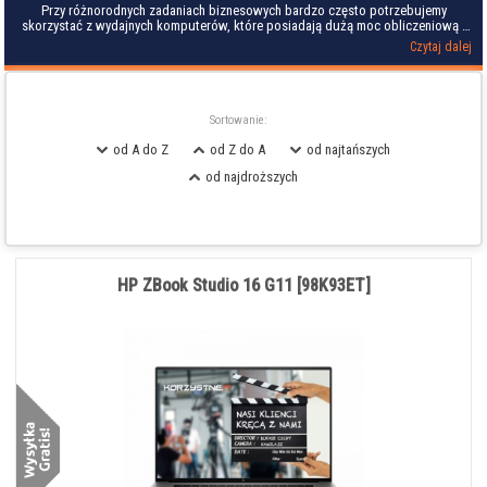
Przy różnorodnych zadaniach biznesowych bardzo często potrzebujemy
skorzystać z wydajnych komputerów, które posiadają dużą moc obliczeniową i
są jednocześnie mobilne. Biznesowe laptopy HP z rodziny ZBook Studio to
Czytaj dalej
właśnie sprzęt stworzony z myślą o tworzeniu różnorodnych projektów, nie tylko
w biurze, ale także i w podróży czy nawet w terenie. Ekrany o wysokiej
rozdzielczości i pięknych barwach pozwalają na komfortową pracę w każdych
warunkach, a pojemne baterie sprawiają, że nie trzeba co chwile nerwowo
poszukiwać źródła zasilania dla komputera. Oprócz wysokiej wydajności
Sortowanie:
laptopów HP ZBook Studio należy wspomnieć także o ich eleganckim stylu, jak i
o zastosowaniu najlepszych materiałów do wykonania obudowy, które
od A do Z
od Z do A
od najtańszych
zapewniają jej dużą solidność. Wykorzystując serię notebooków ZBook Studio
od najdroższych
od HP, można liczyć na idealny kompromis pomiędzy ceną, wydajnością, a
jakością wykonania.
HP ZBook Studio 16 G11 [98K93ET]