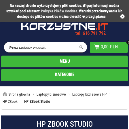
Na naszej stronie wykorzystujemy pliki cookies. Więcej informacji można
Partner technologiczny Warty Poznań
uzyskać pod adresem:
Polityka Plików Cookies
. Warunki przechowywania lub
dostępu do plików cookies można określić w przeglądarce.
tel. 616 791 792
0,00 PLN
MENU
KATEGORIE
Strona główna
›
Laptopy biznesowe
›
Laptopy biznesowe HP
›
HP ZBook
›
HP ZBook Studio
HP ZBOOK STUDIO