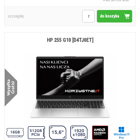
4 467,48 PLN netto
do koszyka
szczegóły
HP 255 G10 [D4TJ0ET]