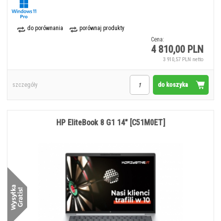
do porównania
porównaj produkty
Cena:
4 810,00 PLN
3 910,57 PLN netto
do koszyka
szczegóły
HP EliteBook 8 G1 14" [C51M0ET]