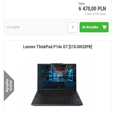
Cena:
6 470,00 PLN
5 260,16 PLN netto
do koszyka
szczegóły
Lenovo ThinkPad P14s G7 [21XJ0023PB]