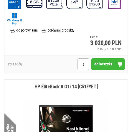
do porównania
porównaj produkty
Cena:
3 020,00 PLN
2 455,28 PLN netto
do koszyka
szczegóły
HP EliteBook 8 G1i 14 [C51FYET]