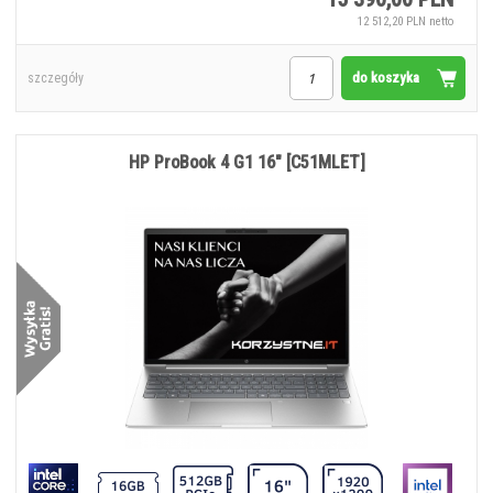
12 512,20 PLN netto
do koszyka
szczegóły
HP ProBook 4 G1 16" [C51MLET]