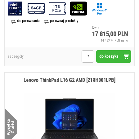
do porównania
porównaj produkty
Cena:
17 815,00 PLN
14 483,74 PLN netto
do koszyka
szczegóły
Lenovo ThinkPad L16 G2 AMD [21RH001LPB]