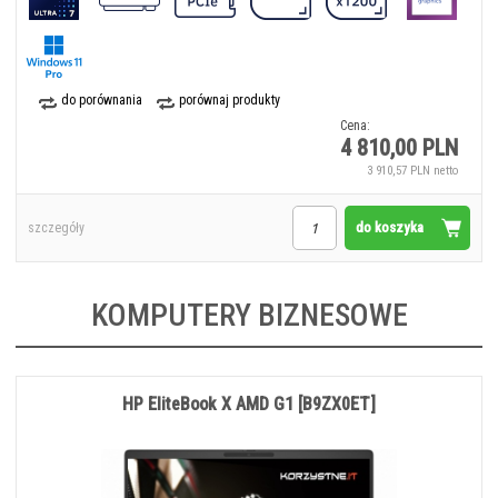
do porównania
porównaj produkty
Cena:
4 810,00 PLN
3 910,57 PLN netto
do koszyka
szczegóły
KOMPUTERY BIZNESOWE
HP EliteBook X AMD G1 [B9ZX0ET]