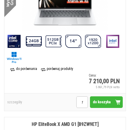
do porównania
porównaj produkty
Cena:
7 210,00 PLN
5 861,79 PLN netto
do koszyka
szczegóły
HP EliteBook X AMD G1 [B9ZW9ET]