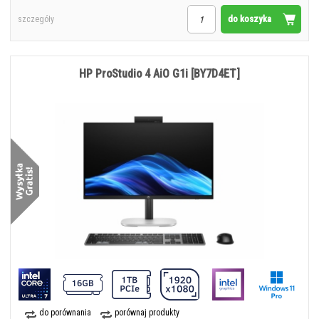
do koszyka
szczegóły
HP ProStudio 4 AiO G1i [BY7D4ET]
do porównania
porównaj produkty