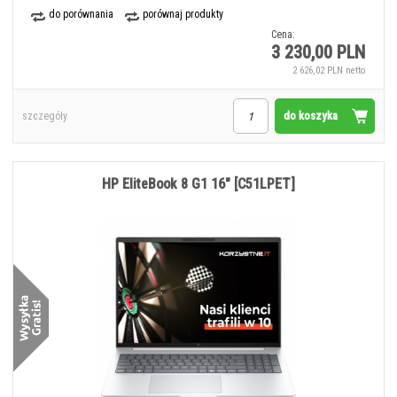
do porównania
porównaj produkty
Cena:
3 230,00 PLN
2 626,02 PLN netto
do koszyka
szczegóły
HP EliteBook 8 G1 16" [C51LPET]