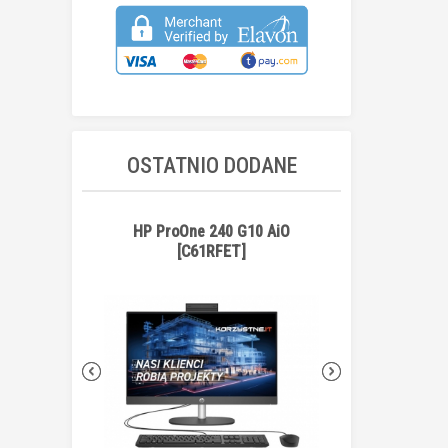
OSTATNIO DODANE
HP ProOne 240 G10 AiO
Replikator por
[C61RFET]
[50H98