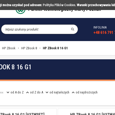
acji można uzyskać pod adresem:
Polityka Plików Cookies
. Warunki przechowywania lu
Partner technologiczny Warty Poznań
INFOLINIA
CESORIA
PARTNERSTWA
REALIZACJ
+48 616 791 
HP ZBook
›
HP ZBook 8
›
HP ZBook 8 16 G1
OOK 8 16 G1
od A do Z
od Z do A
od najtańszych
od najdroższych
nie:
ZBook 8 16 G1 [A3ZW3ET]
HP ZBook 8 16 G1 [A3ZW4