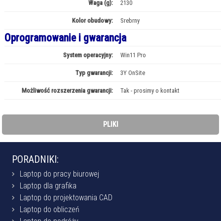
Waga (g):
2130
Kolor obudowy:
Srebrny
Oprogramowanie i gwarancja
System operacyjny:
Win11 Pro
Typ gwarancji:
3Y OnSite
Możliwość rozszerzenia gwarancji:
Tak - prosimy o kontakt
PLIKI
PORADNIKI:
Laptop do pracy biurowej
Laptop dla grafika
Laptop do projektowania CAD
Laptop do obliczeń