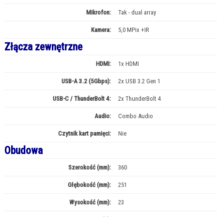
Mikrofon:
Tak - dual array
Kamera:
5,0 MPix +IR
Złącza zewnętrzne
HDMI:
1x HDMI
USB-A 3.2 (5Gbps):
2x USB 3.2 Gen 1
USB-C / ThunderBolt 4:
2x ThunderBolt 4
Audio:
Combo Audio
Czytnik kart pamięci:
Nie
Obudowa
Szerokość (mm):
360
Głębokość (mm):
251
Wysokość (mm):
23