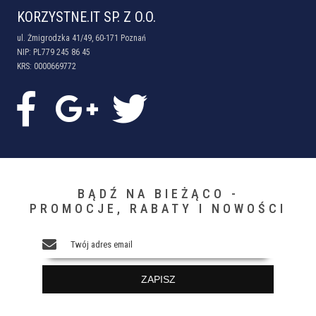
KORZYSTNE.IT SP. Z O.O.
ul. Żmigrodzka 41/49, 60-171 Poznań
NIP: PL779 245 86 45
KRS: 0000669772
BĄDŹ NA BIEŻĄCO -
PROMOCJE, RABATY I NOWOŚCI