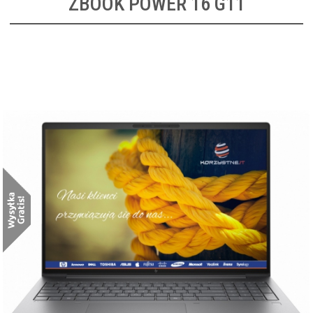
ZBOOK POWER 16 G11
HP ZBook Power 16 G11 [8T0N0EA]