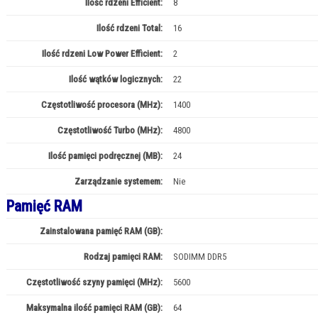
Ilość rdzeni Efficient:
8
Ilość rdzeni Total:
16
Ilość rdzeni Low Power Efficient:
2
Ilość wątków logicznych:
22
Częstotliwość procesora (MHz):
1400
Częstotliwość Turbo (MHz):
4800
Ilość pamięci podręcznej (MB):
24
Zarządzanie systemem:
Nie
Pamięć RAM
Zainstalowana pamięć RAM (GB):
32
Rodzaj pamięci RAM:
SODIMM DDR5
Częstotliwość szyny pamięci (MHz):
5600
Maksymalna ilość pamięci RAM (GB):
64