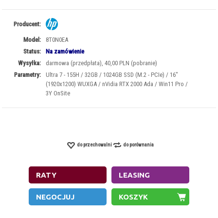
Producent:
Model:
8T0N0EA
Status:
Na zamówienie
Wysyłka:
darmowa (przedpłata), 40,00 PLN (pobranie)
Parametry:
Ultra 7 - 155H / 32GB / 1024GB SSD (M.2 - PCIe) / 16"
(1920x1200) WUXGA / nVidia RTX 2000 Ada / Win11 Pro /
3Y OnSite
do przechowalni
do porównania