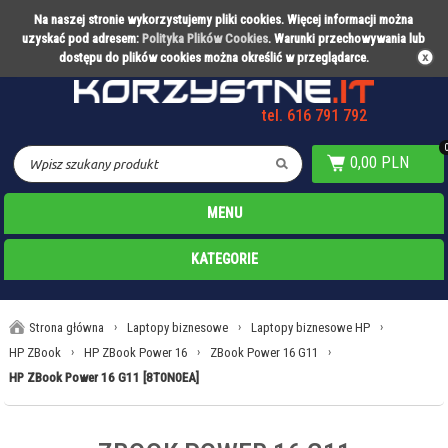
Na naszej stronie wykorzystujemy pliki cookies. Więcej informacji można
Partner technologiczny Warty Poznań
uzyskać pod adresem:
Polityka Plików Cookies
. Warunki przechowywania lub
dostępu do plików cookies można określić w przeglądarce.
tel. 616 791 792
0,00 PLN
MENU
KATEGORIE
Strona główna
›
Laptopy biznesowe
›
Laptopy biznesowe HP
›
HP ZBook
›
HP ZBook Power 16
›
ZBook Power 16 G11
›
HP ZBook Power 16 G11 [8T0N0EA]