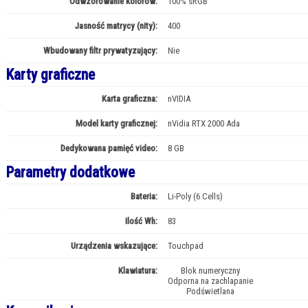
Odwzorowanie kolorów:
100% sRGB
Jasność matrycy (nity):
400
Wbudowany filtr prywatyzujący:
Nie
Karty graficzne
Karta graficzna:
nVIDIA
Model karty graficznej:
nVidia RTX 2000 Ada
Dedykowana pamięć video:
8 GB
Parametry dodatkowe
Bateria:
Li-Poly (6 Cells)
Ilość Wh:
83
Urządzenia wskazujące:
Touchpad
Klawiatura:
Blok numeryczny
Odporna na zachlapanie
Podświetlana