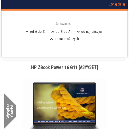
Czytaj dalej
Sortowanie:
od A do Z
od Z do A
od najtańszych
od najdroższych
HP ZBook Power 16 G11 [A3YY3ET]