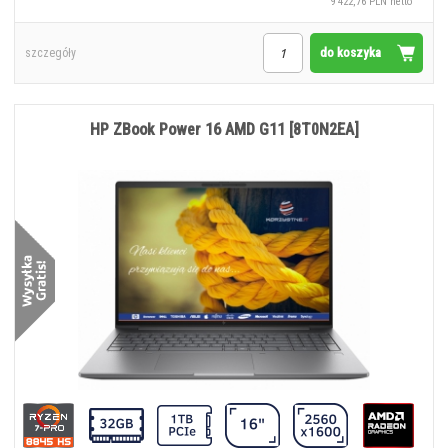
9 422,76 PLN netto
do koszyka
szczegóły
HP ZBook Power 16 AMD G11 [8T0N2EA]