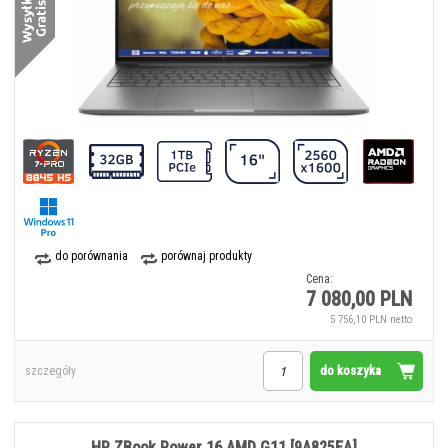
do porównania
porównaj produkty
Cena:
7 080,00 PLN
5 756,10 PLN netto
do koszyka
szczegóły
HP ZBook Power 16 AMD G11 [9A825EA]