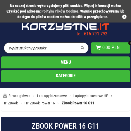
Na naszej stronie wykorzystujemy pliki cookies. Więcej informacji można
Partner technologiczny Warty Poznań
uzyskać pod adresem:
Polityka Plików Cookies
. Warunki przechowywania lub
dostępu do plików cookies można określić w przeglądarce.
tel. 616 791 792
0,00 PLN
MENU
KATEGORIE
Strona główna
›
Laptopy biznesowe
›
Laptopy biznesowe HP
›
HP ZBook
›
HP ZBook Power 16
›
ZBook Power 16 G11
ZBOOK POWER 16 G11