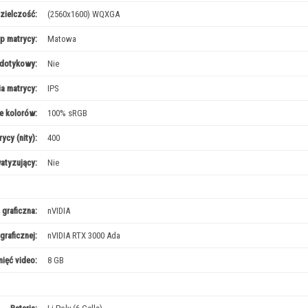
zielczość:
(2560x1600) WQXGA
p matrycy:
Matowa
 dotykowy:
Nie
a matrycy:
IPS
 kolorów:
100% sRGB
ycy (nity):
400
atyzujący:
Nie
 graficzna:
nVIDIA
graficznej:
nVIDIA RTX 3000 Ada
ięć video:
8 GB