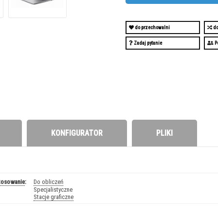
do przechowalni
do
Zadaj pytanie
P
KONFIGURATOR
PLIKI
tosowanie
:
Do obliczeń
Specjalistyczne
Stacje graficzne