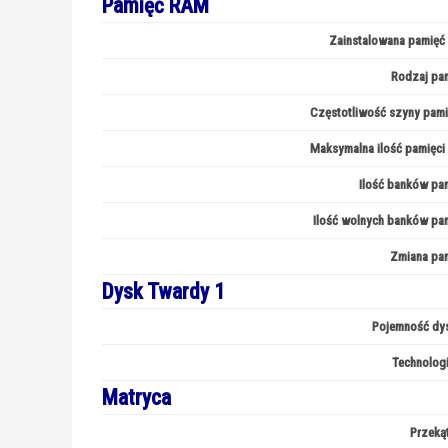
Pamięć RAM
Zainstalowana pamięć
Rodzaj pa
Częstotliwość szyny pami
Maksymalna ilość pamięci
Ilość banków pa
Ilość wolnych banków pa
Zmiana pa
Dysk Twardy 1
Pojemność dys
Technologi
Matryca
Przekąt