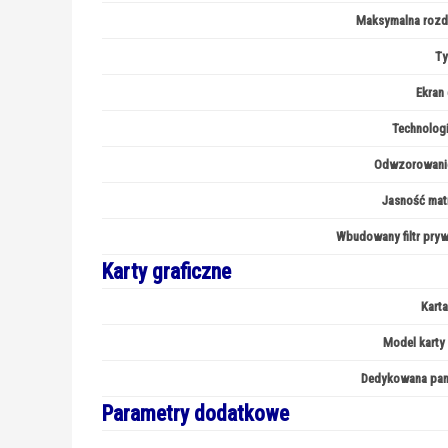
Maksymalna rozd
Ty
Ekran
Technologi
Odwzorowanie
Jasność matr
Wbudowany filtr pryw
Karty graficzne
Karta
Model karty 
Dedykowana pam
Parametry dodatkowe