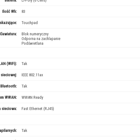
Bateria:
Li-Poly (6 Cells)
Ilość Wh:
83
skazujące:
Touchpad
Klawiatura:
Blok numeryczny
Odporna na zachlapanie
Podświetlana
AN (WiFi):
Tak
sieciowej:
IEEE 802.11ax
Bluetooth:
Tak
em WWAN:
WWAN Ready
a sieciowa:
Fast Ethernet (RJ45)
papilarnych:
Tak