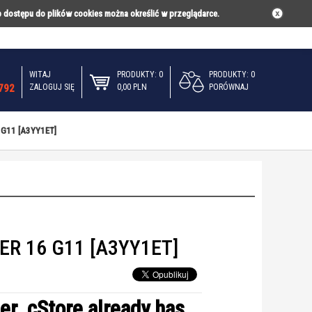
b dostępu do plików cookies można określić w przeglądarce.
WITAJ
PRODUKTY: 0
PRODUKTY: 0
E
PORADNIKI
KONTAKT
792
ZALOGUJ SIĘ
0,00 PLN
PORÓWNAJ
 G11 [A3YY1ET]
R 16 G11 [A3YY1ET]
er_cStore already has