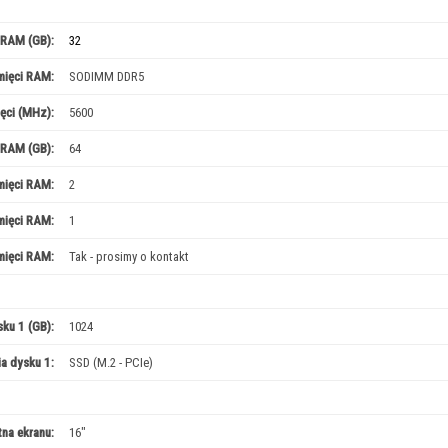
 RAM (GB):
32
mięci RAM:
SODIMM DDR5
ęci (MHz):
5600
 RAM (GB):
64
mięci RAM:
2
mięci RAM:
1
mięci RAM:
Tak - prosimy o kontakt
ku 1 (GB):
1024
a dysku 1:
SSD (M.2 - PCIe)
na ekranu:
16"