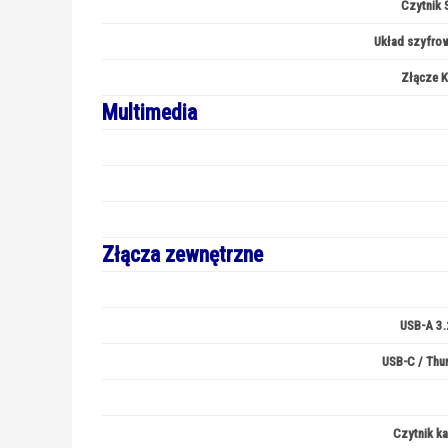
Czytnik 
Układ szyfro
Złącze K
Multimedia
Złącza zewnętrzne
USB-A 3.
USB-C / Thun
Czytnik ka