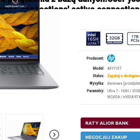
user_connections' active connection
 to a member function Query() on null
ains/korzystneit.pl/public_html/cl
15 634,15 Błąd połączenia z bazą danych.User ysser_cStore alread
Fatal error
: Call to a member function Query() on null in
/home/ysser/domains/korzyst
Producent:
Model:
A3YY1ET
Status:
Zapytaj o dostępno
Wysyłka:
darmowa (przedpłata
Parametry:
Ultra 7 - 165H / 32G
WQXGA / nVIDIA RTX 
RATY ALIOR BANK
NEGOCJUJ ZAKUP