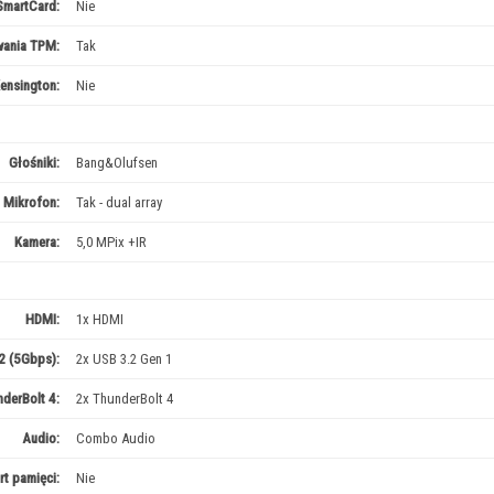
SmartCard:
Nie
wania TPM:
Tak
ensington:
Nie
Głośniki:
Bang&Olufsen
Mikrofon:
Tak - dual array
Kamera:
5,0 MPix +IR
HDMI:
1x HDMI
2 (5Gbps):
2x USB 3.2 Gen 1
derBolt 4:
2x ThunderBolt 4
Audio:
Combo Audio
rt pamięci:
Nie