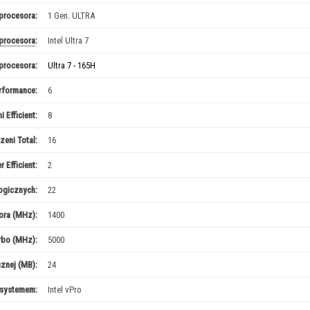
procesora:
1 Gen. ULTRA
procesora
:
Intel Ultra 7
procesora:
Ultra 7 - 165H
erformance:
6
i Efficient:
8
dzeni Total:
16
 Efficient:
2
ogicznych:
22
ora (MHz):
1400
rbo (MHz):
5000
cznej (MB):
24
 systemem:
Intel vPro