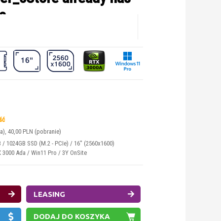
s
 in
ass/class.Language.php
y has more than 'max_user_connections' active connections
neit.pl/public_html/class/class.Language.php
on line
101
netto
ść
), 40,00 PLN (pobranie)
B / 1024GB SSD (M.2 - PCIe) / 16" (2560x1600)
3000 Ada / Win11 Pro / 3Y OnSite
LEASING
DODAJ DO KOSZYKA