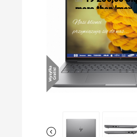
Cena
more than 'max_
Fatal error
: Call
/home/ysser/dom
on line
101