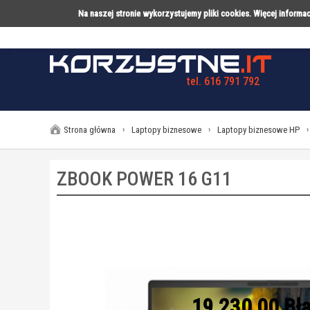
Na naszej stronie wykorzystujemy pliki cookies. Więcej inform
tel. 616 791 792
LAPTOPY
DESKTOPY
AK
Strona główna
›
Laptopy biznesowe
›
Laptopy biznesowe HP
›
ZBOOK POWER 16 G11
19 230,00 Błą