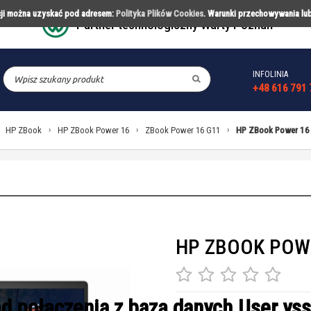
acji można uzyskać pod adresem:
Polityka Plików Cookies
. Warunki przechowywania lu
Partner technologiczny Warty Poznań
INFOLINIA
CESORIA
PARTNERSTWA
REALIZACJ
+48 616 791 
HP ZBook
›
HP ZBook Power 16
›
ZBook Power 16 G11
›
HP ZBook Power 16
HP ZBOOK POWE
d połączenia z bazą danych.User yss